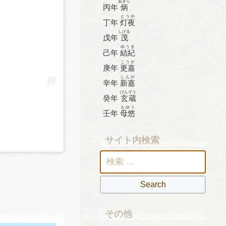
あきら
丙年
炳
とうや
丁年
灯夜
しげる
戊年
茂
ゆうき
己年
結紀
こうが
庚年
更嘉
しんが
辛年
新嘉
げんぞう
癸年
玄蔵
もゆう
壬年
母悠
サイト内検索
検
索:
その他