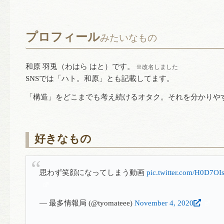
プロフィール
みたいなもの
和原 羽兎（わはら はと）です。
※改名しました
SNSでは「ハト。和原」とも記載してます。
「構造」をどこまでも考え続けるオタク。それを分かりや
好きなもの
思わず笑顔になってしまう動画
pic.twitter.com/H0D7OI
— 最多情報局 (@tyomateee)
November 4, 2020