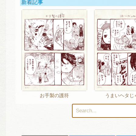
新着記事
お手製の護符
うまいヘタじ
検
索: