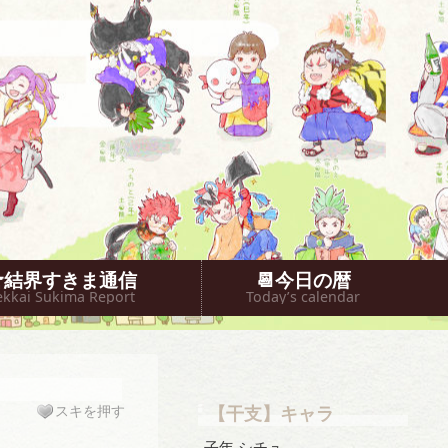
🐥結界すきま通信
📆今日の暦
ekkai Sukima Report
Today’s calendar
スキを押す
【干支】キャラ
子年 シチュ