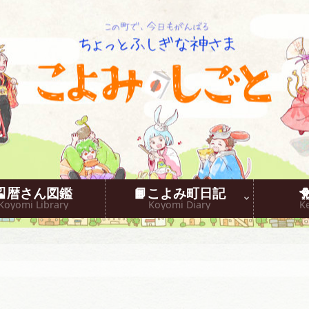
こよみしごと〔和原ハト〕
🎴暦さん図鑑
📙こよみ町日記
Koyomi Library
Koyomi Diary
K