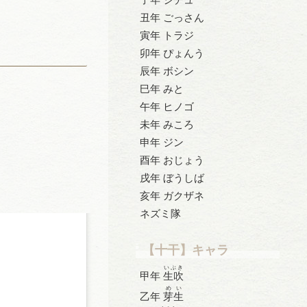
丑年 ごっさん
寅年 トラジ
卯年 ぴょんう
辰年 ボシン
巳年 みと
午年 ヒノゴ
未年 みころ
申年 ジン
酉年 おじょう
戌年 ぼうしば
亥年 ガクザネ
ネズミ隊
【十干】キャラ
いぶき
甲年
生吹
めい
乙年
芽生