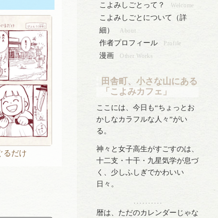
こよみしごとって？
Welcome
こよみしごとについて（詳
細）
About
作者プロフィール
Profile
漫画
Other Works
田舎町、小さな山にある
「こよみカフェ」
ここには、今日も“ちょっとお
かしなカラフルな人々”がい
る。
神々と女子高生がすごすのは、
ぐるだけ
十二支・十干・九星気学が息づ
く、少しふしぎでかわいい
日々。
. . . . . . . . . .
暦は、ただのカレンダーじゃな