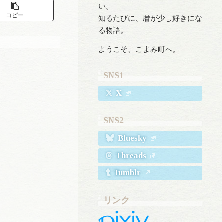
い。
コピー
知るたびに、暦が少し好きにな
る物語。
ようこそ、こよみ町へ。
SNS1
X
SNS2
Bluesky
Threads
Tumblr
リンク