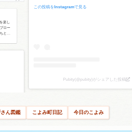
この投稿をInstagramで見る
楽を楽し
プロー
ちと共
Pubity(@pubity)がシェアした投稿
暦さん図鑑
こよみ町日記
今日のこよみ