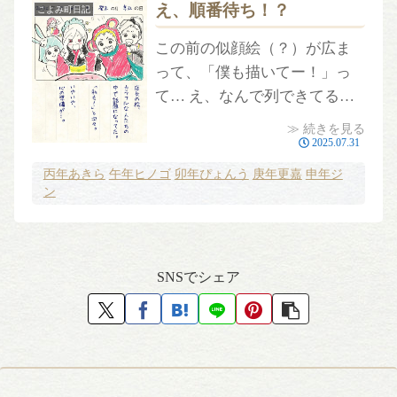
え、順番待ち！？
こよみ町日記
この前の似顔絵（？）が広ま
って、「僕も描いてー！」っ
て… え、なんで列できてる
の？カラフルな人たちがワイ
≫ 続きを見る
ワイ集まってきたけど、ちょ
2025.07.31
っと待って、心の準備が…。
丙年あきら
午年ヒノゴ
卯年ぴょんう
庚年更嘉
申年ジ
ン
SNSでシェア