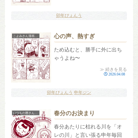
卯年ぴょんう
心の声、熱すぎ
こよみさん漫画［本編］
ため込むと、勝手に外に出ち
ゃうよね〜
≫ 続きを見る
2026.04.08
卯年ぴょんう
申年ジン
春分のお決まり
いつもの暦さんプチ
春分あたりに枯れる川を「オ
レの川」と言い張る申年毎回