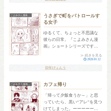
うさぎで町をパトロールす
こよみさん漫画［本編］
る女子
ゆるくて、ちょっと不思議な
彼らの日常。『こよみさん漫
画』ショートシリーズです（1
話完結）
≫ 続きを見る
2026.01.12
卯年ぴょんう
カフェ帰り
こよみさん漫画［本編］
「帰って夕飯食うか～」と思
っていたら、黒い“アレ”を見つ
けてしまった。ーーーーーー