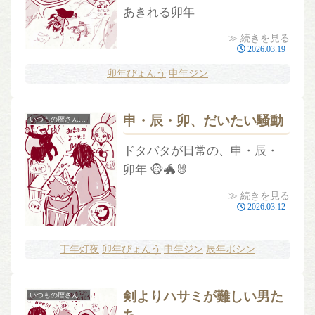
あきれる卯年
≫ 続きを見る
2026.03.19
卯年ぴょんう
申年ジン
申・辰・卯、だいたい騒動
いつもの暦さんプチ
ドタバタが日常の、申・辰・
卯年 🐵🐲🐰
≫ 続きを見る
2026.03.12
丁年灯夜
卯年ぴょんう
申年ジン
辰年ボシン
剣よりハサミが難しい男た
いつもの暦さんプチ
ち