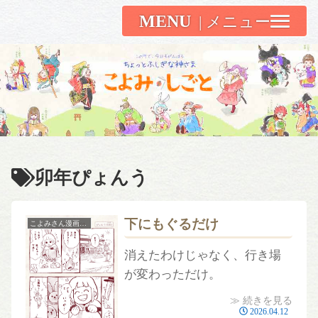
MENU
こよみしごと〔和原ハト〕
卯年ぴょんう
下にもぐるだけ
こよみさん漫画［本編］
消えたわけじゃなく、行き場
が変わっただけ。
≫ 続きを見る
2026.04.12