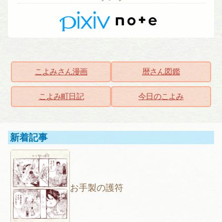
こよみさん漫画
暦さん図鑑
こよみ町日記
今日のこよみ
新着記事
お手製の護符