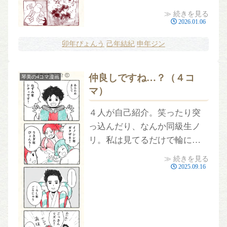
ゆるくて、ちょっと不思議。
≫ 続きを見る
『こよみさん漫画』ショート
2026.01.06
シリーズ始めます。1話完結な
卯年ぴょんう
己年結紀
申年ジン
ので、気軽にどうぞ。暦キャ
ラたちの日常を、少しずつお
仲良しですね…？（４コ
届けします。
琴美の4コマ漫画
マ）
４人が自己紹介。笑ったり突
っ込んだり、なんか同級生ノ
リ。私は見てるだけで輪には
入れないけど、特別なグルー
≫ 続きを見る
プに出会った気がする。
2025.09.16