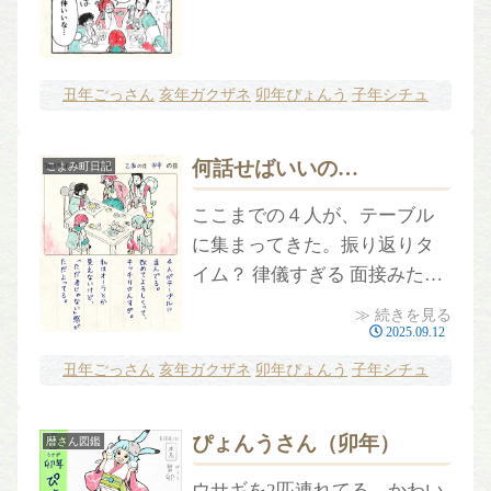
丑年ごっさん
亥年ガクザネ
卯年ぴょんう
子年シチュ
何話せばいいの…
こよみ町日記
ここまでの４人が、テーブル
に集まってきた。振り返りタ
イム？ 律儀すぎる 面接みたい
だよ…。 私はオーラとか見え
≫ 続きを見る
ないけど、なんか普通じゃな
2025.09.12
い感じ。
丑年ごっさん
亥年ガクザネ
卯年ぴょんう
子年シチュ
ぴょんうさん（卯年）
暦さん図鑑
ウサギを2匹連れてる、かわい