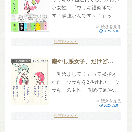
い女性。「ウサギ護衛隊で
す！超強いんです～！」って
言ってたけど…どう見ても癒
≫ 続きを見る
やし枠では？あと、背中の三
2025.09.07
日月みたいなやつ、やっぱり
卯年ぴょんう
武器？まだ聞けない…。
癒やし系女子、だけど… –
こよみ町日記
「初めまして！」って挨拶さ
れた。ウサギを2匹連れた、ウ
サギ耳の女性。 初めて癒やさ
れたかも！後ろになんか変な
≫ 続きを見る
のついてるけど、 普通の人…
2025.09.04
だといいなあ。風の間？に住
卯年ぴょんう
んでるって。…他にも間があ
るのかな