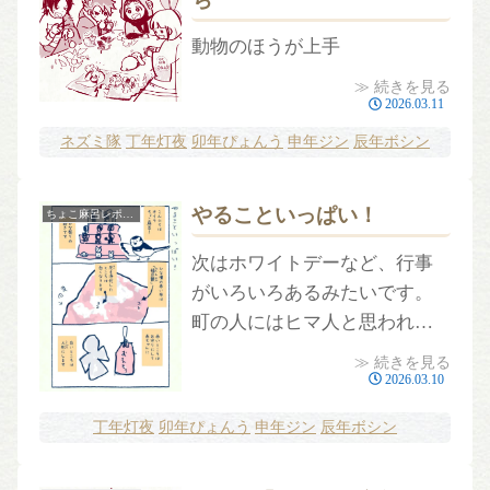
動物のほうが上手
≫ 続きを見る
2026.03.11
ネズミ隊
丁年灯夜
卯年ぴょんう
申年ジン
辰年ボシン
やることいっぱい！
ちょこ麻呂レポート
次はホワイトデーなど、行事
がいろいろあるみたいです。
町の人にはヒマ人と思われて
ますが、けっこう忙しそう。
≫ 続きを見る
知らなかったです！
2026.03.10
丁年灯夜
卯年ぴょんう
申年ジン
辰年ボシン