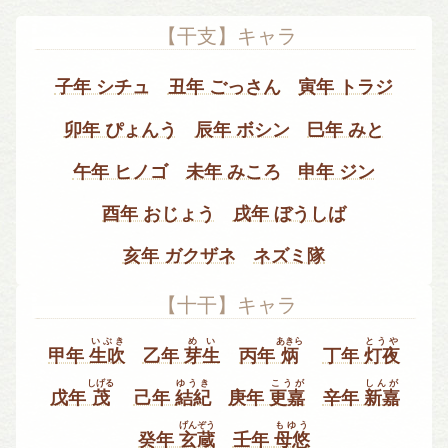
【干支】キャラ
子年 シチュ
丑年 ごっさん
寅年 トラジ
卯年 ぴょんう
辰年 ボシン
巳年 みと
午年 ヒノゴ
未年 みころ
申年 ジン
酉年 おじょう
戌年 ぼうしば
亥年 ガクザネ
ネズミ隊
【十干】キャラ
いぶき
めい
あきら
とうや
甲年
生吹
乙年
芽生
丙年
炳
丁年
灯夜
しげる
ゆうき
こうが
しんが
戊年
茂
己年
結紀
庚年
更嘉
辛年
新嘉
げんぞう
もゆう
癸年
玄蔵
壬年
母悠