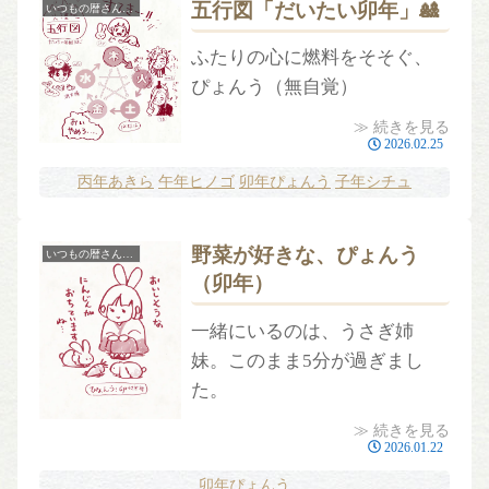
五行図「だいたい卯年」🎎
いつもの暦さんプチ
ふたりの心に燃料をそそぐ、
ぴょんう（無自覚）
≫ 続きを見る
2026.02.25
丙年あきら
午年ヒノゴ
卯年ぴょんう
子年シチュ
野菜が好きな、ぴょんう
いつもの暦さんプチ
（卯年）
一緒にいるのは、うさぎ姉
妹。このまま5分が過ぎまし
た。
≫ 続きを見る
2026.01.22
卯年ぴょんう