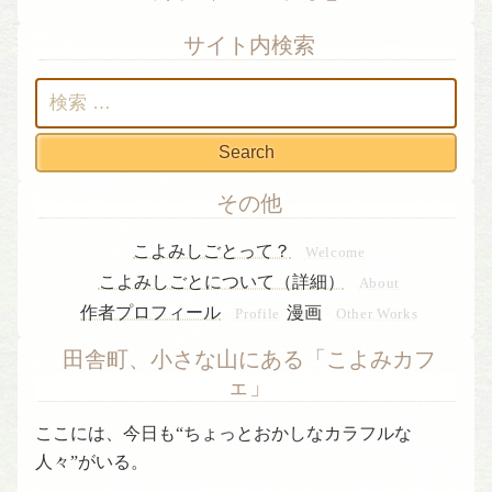
サイト内検索
検
索:
その他
こよみしごとって？
Welcome
こよみしごとについて（詳細）
About
作者プロフィール
漫画
Profile
Other Works
田舎町、小さな山にある「こよみカフ
ェ」
ここには、今日も“ちょっとおかしなカラフルな
人々”がいる。