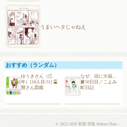
うまいヘタじゃねえ
おすすめ（ランダム）
ゆうきさん（己
なぜ、頭に大福…
年）
[18人目/31] 🎴
📙50日目／こよみ
暦さん図鑑
町日記
こよみしごと〔和原
© 2022-2026 和原 羽兎 Wahara Hato -
ハト〕