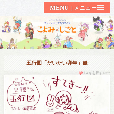
MENU
こよみしごと〔和原ハト〕
五行図「だいたい卯年」🎎
1
スキを押す
Love!