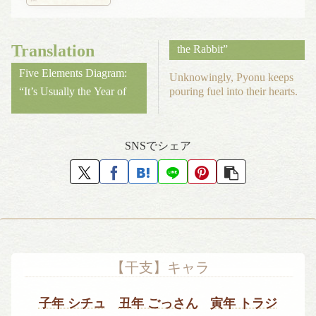
Translation
the Rabbit”
Five Elements Diagram:
Unknowingly, Pyonu keeps
pouring fuel into their hearts.
“It’s Usually the Year of
SNSでシェア
【干支】キャラ
子年 シチュ
丑年 ごっさん
寅年 トラジ