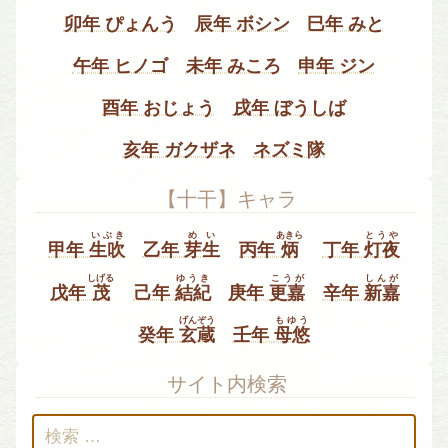
卯年 ぴょんう
辰年 ボシン
巳年 みと
午年 ヒノゴ
未年 みころ
申年 ジン
酉年 おじょう
戌年 ぼうしば
亥年 ガクザネ
ネズミ隊
【十干】キャラ
いぶき
めい
あきら
とうや
甲年
生吹
乙年
芽生
丙年
炳
丁年
灯夜
しげる
ゆうき
こうが
しんが
戊年
茂
己年
結紀
庚年
更嘉
辛年
新嘉
げんぞう
もゆう
癸年
玄蔵
壬年
母悠
サイト内検索
検