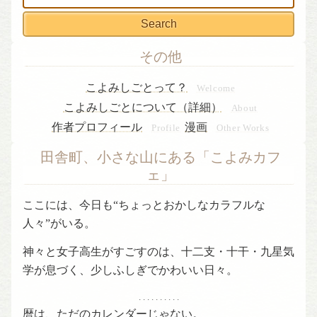
索:
その他
こよみしごとって？
Welcome
こよみしごとについて（詳細）
About
作者プロフィール
漫画
Profile
Other Works
田舎町、小さな山にある「こよみカフ
ェ」
ここには、今日も“ちょっとおかしなカラフルな
人々”がいる。
神々と女子高生がすごすのは、十二支・十干・九星気
学が息づく、少しふしぎでかわいい日々。
. . . . . . . . . .
暦は、ただのカレンダーじゃない。