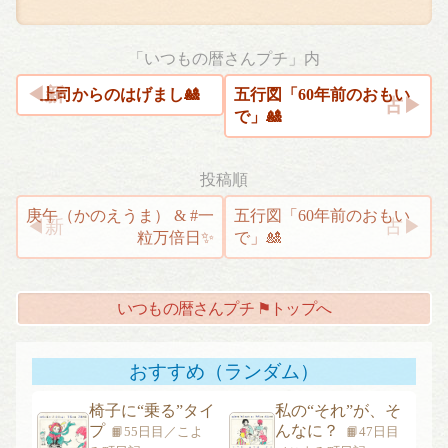
「いつもの暦さんプチ」内
上司からのはげまし🎎
五行図「60年前のおもい
で」🎎
投稿順
庚午（かのえうま） & #一
投
五行図「60年前のおもい
粒万倍日✨
で」🎎
稿
ナ
ビ
いつもの暦さんプチ ⚑トップへ
ゲ
ー
シ
おすすめ（ランダム）
ョ
椅子に“乗る”タイ
私の“それ”が、そ
ン
プ
んなに？
📙55日目／こよ
📙47日目