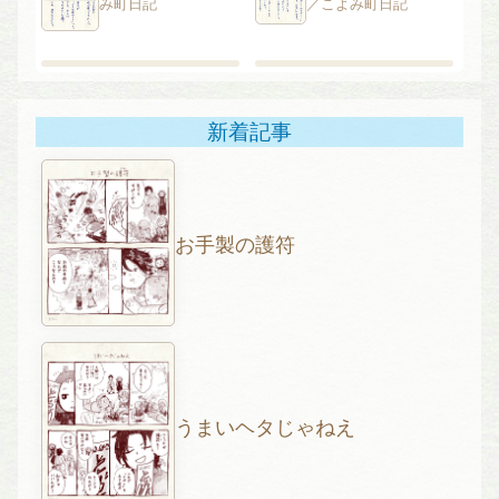
み町日記
／こよみ町日記
新着記事
お手製の護符
うまいヘタじゃねえ