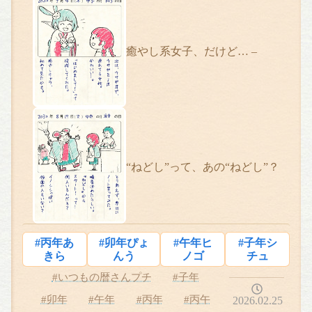
癒やし系女子、だけど… –
“ねどし”って、あの“ねどし”？
#丙年あ
#卯年ぴょ
#午年ヒ
#子年シ
きら
んう
ノゴ
チュ
#いつもの暦さんプチ
#子年
#卯年
#午年
#丙年
#丙午
2026.02.25