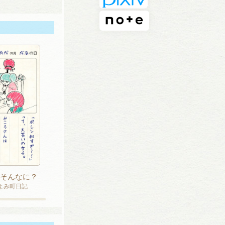
、そんなに？
こよみ町日記