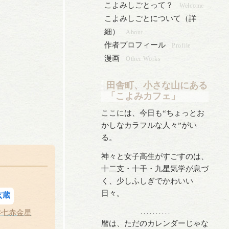
こよみしごとって？
Welcome
こよみしごとについて（詳
細）
About
作者プロフィール
Profile
漫画
Other Works
田舎町、小さな山にある
「こよみカフェ」
ここには、今日も“ちょっとお
かしなカラフルな人々”がい
る。
神々と女子高生がすごすのは、
十二支・十干・九星気学が息づ
く、少しふしぎでかわいい
日々。
玄蔵
#七赤金星
. . . . . . . . . .
暦は、ただのカレンダーじゃな