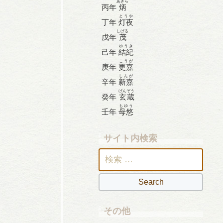
あきら
丙年
炳
とうや
丁年
灯夜
しげる
戊年
茂
ゆうき
己年
結紀
こうが
庚年
更嘉
しんが
辛年
新嘉
げんぞう
癸年
玄蔵
もゆう
壬年
母悠
サイト内検索
検
索:
その他