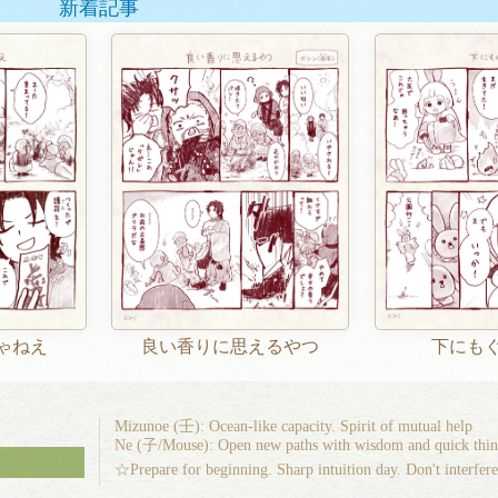
新着記事
ゃねえ
良い香りに思えるやつ
下にも
Mizunoe (壬): Ocean-like capacity. Spirit of mutual help
Ne (子/Mouse): Open new paths with wisdom and quick thin
☆Prepare for beginning. Sharp intuition day. Don't interfer