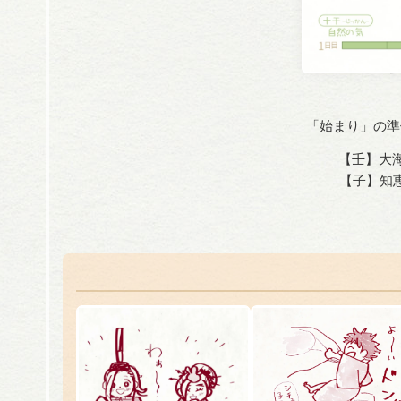
「始まり」の準
【壬】大海
【子】知