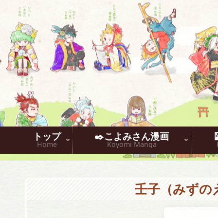
トップ
✒️こよみさん漫画
Home
Koyomi Manga
壬子（みずの