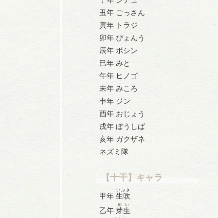
丑年 ごっさん
寅年 トラジ
卯年 ぴょんう
辰年 ボシン
巳年 みと
午年 ヒノゴ
未年 みころ
申年 ジン
酉年 おじょう
戌年 ぼうしば
亥年 ガクザネ
ネズミ隊
【十干】キャラ
いぶき
甲年
生吹
めい
乙年
芽生