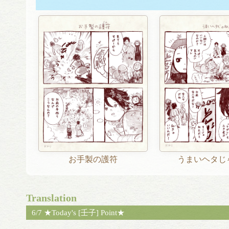
お手製の護符
うまいヘタじ
Translation
6/7 ★Today's [壬子] Point★