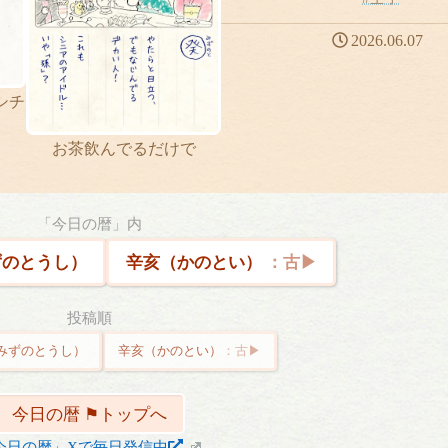
2026.06.07
シチ
お茶飲んでるだけで
「今日の暦」内
のとうし）
辛亥（かのとい）
投稿順
みずのとうし）
辛亥（かのとい）
今日の暦 ⚑トップへ
今日の暦」Xで毎日発信中