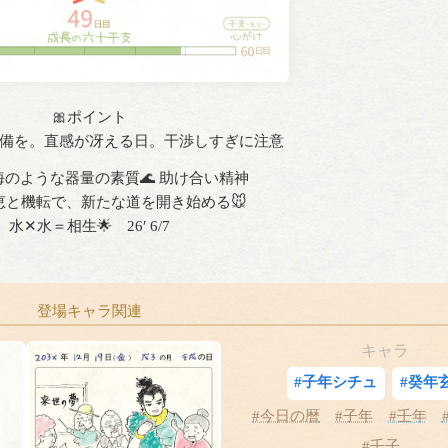
🎀ポイント
備を。直感が冴える日。干渉しすぎに注意
のような器量の素質🌊 助け合い精神
恵と機転で、新たな道を開き始める🐭
水✕水＝相生🌟 26′ 6/7
登場キャラ関連
キャラ
#子年シチュ
#癸年
#今日の暦
#子年
#壬年
#壬子