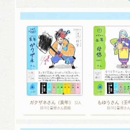
ビ
ゲ
ー
シ
ョ
ン
ガクザネさん（亥年）
もゆうさん（壬
[2人
目/31] 🎴暦さん図鑑
目/31] 🎴暦