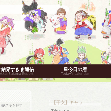
🐥結界すきま通信
📆今日の暦
ekkai Sukima Report
Today’s calendar
【干支】キャラ
スキを押す
子年 シチュ