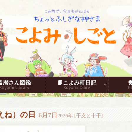
こよみしごと〔和原ハト〕
🎴暦さん図鑑
📙こよみ町日記
Koyomi Library
Koyomi Diary
K
えね）の日
6月7日
2026年 [干支と十干]