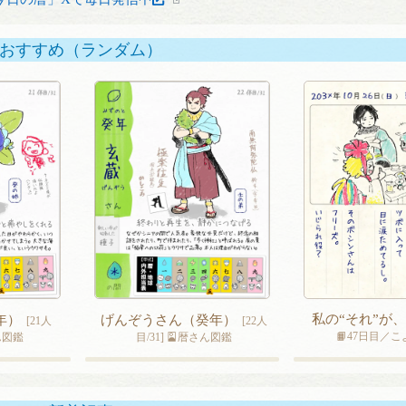
おすすめ（ランダム）
私の“それ”が
年）
げんぞうさん（癸年）
[21人
[22人
📙47日目／
さん図鑑
目/31] 🎴暦さん図鑑