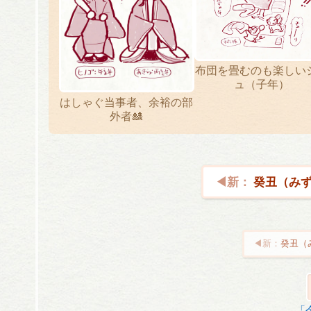
布団を畳むのも楽しい
ュ（子年）
はしゃぐ当事者、余裕の部
外者🎎
癸丑（みず
癸丑（
投
稿
ナ
「