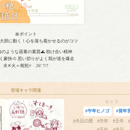
🎀ポイント
大胆に動く！心を落ち着かせるのがコツ
のような器量の素質🌊 助け合い精神
く豪快🐴 思い切りがよく我が道を爆走
水✕火＝相剋⚡️ 26′ 7/7
登場キャラ関連
キャラ
#午年ヒノゴ
#癸年
#今日の暦
#午年
#壬年
#壬午
#吉日