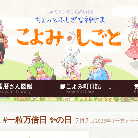
こよみしごと〔和原ハト〕
🎴暦さん図鑑
📙こよみ町日記
Koyomi Library
Koyomi Diary
K
#一粒万倍日 ✨の日
7月7日
2026年 [干支と十