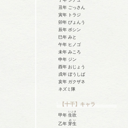
丑年 ごっさん
寅年 トラジ
卯年 ぴょんう
辰年 ボシン
巳年 みと
午年 ヒノゴ
未年 みころ
申年 ジン
酉年 おじょう
戌年 ぼうしば
亥年 ガクザネ
ネズミ隊
【十干】キャラ
いぶき
甲年
生吹
めい
乙年
芽生