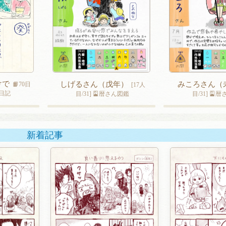
けで
しげるさん（戊年）
みころさん（
📙70日
[17人
日記
目/31] 🎴暦さん図鑑
目/31] 🎴
新着記事