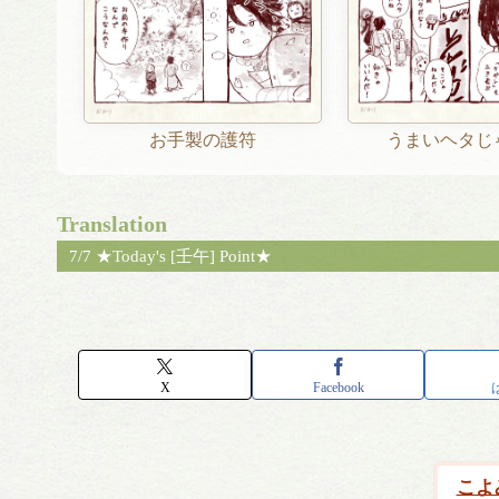
お手製の護符
うまいヘタじ
Translation
7/7 ★Today's [壬午] Point★
X
Facebook
こよ