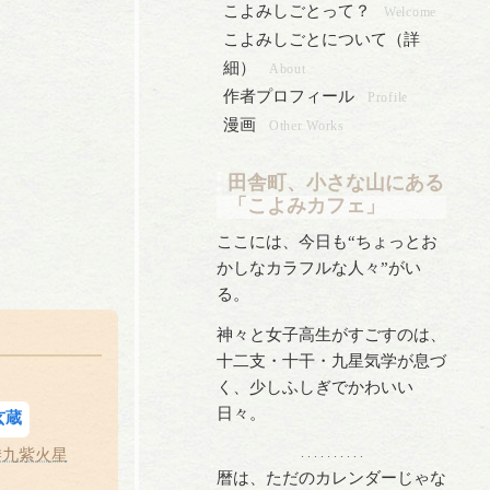
こよみしごとって？
Welcome
こよみしごとについて（詳
細）
About
作者プロフィール
Profile
漫画
Other Works
田舎町、小さな山にある
「こよみカフェ」
ここには、今日も“ちょっとお
かしなカラフルな人々”がい
る。
神々と女子高生がすごすのは、
十二支・十干・九星気学が息づ
く、少しふしぎでかわいい
日々。
玄蔵
#九紫火星
. . . . . . . . . .
暦は、ただのカレンダーじゃな