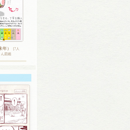
未年）
[7人
暦さん図鑑