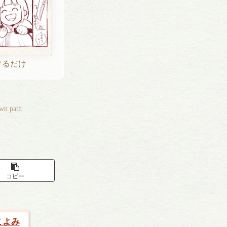
ぐるだけ
own path
コピー
こよみ