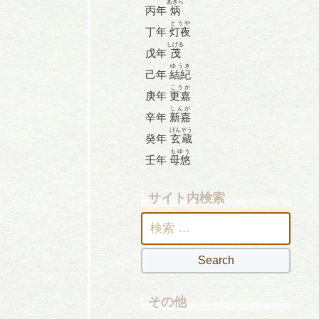
あきら
丙年
炳
とうや
丁年
灯夜
しげる
戊年
茂
ゆうき
己年
結紀
こうが
庚年
更嘉
しんが
辛年
新嘉
げんぞう
癸年
玄蔵
もゆう
壬年
母悠
サイト内検索
検
索:
その他