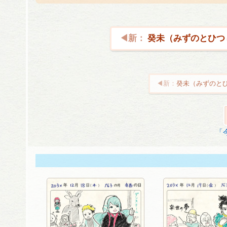
癸未（みずのとひつ
癸未（みずのと
投
稿
ナ
「
ビ
ゲ
ー
シ
ョ
ン