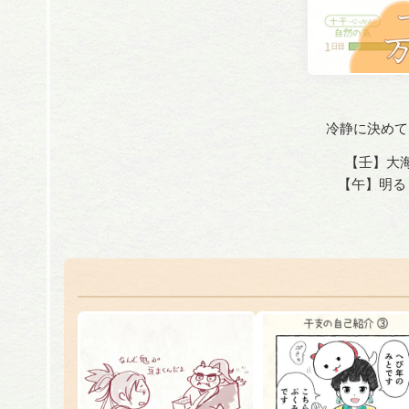
冷静に決めて
【壬】大海
【午】明る