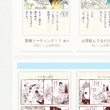
異種ミーティング！？
お茶飲んでるだ
📙69
日目／こよみ町日記
目／こよみ町