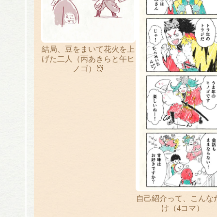
結局、豆をまいて花火を上
げた二人（丙あきらと午ヒ
ノゴ）👹
自己紹介って、こんな
け（4コマ）