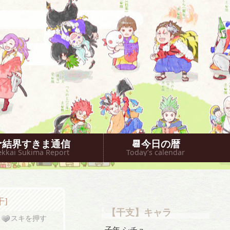
🐥結界すきま通信
📆今日の暦
ekkai Sukima Report
Today’s calendar
干]
【干支】キャラ
スキを押す
子年 シチュ