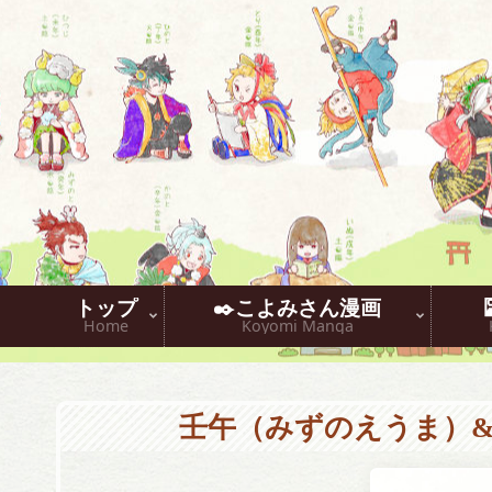
トップ
✒️こよみさん漫画
Home
Koyomi Manga
壬午（みずのえうま）& 