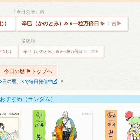
「今日の暦」内
じ）
辛巳（かのとみ）& #一粒万倍日 ✨
投稿順
ひつじ）
辛巳（かのとみ）& #一粒万倍日 ✨
今日の暦 ⚑トップへ
今日の暦」Xで毎日発信中
おすすめ（ランダム）