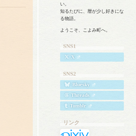
い。
知るたびに、暦が少し好きにな
る物語。
ようこそ、こよみ町へ。
SNS1
X
SNS2
Bluesky
Threads
Tumblr
リンク