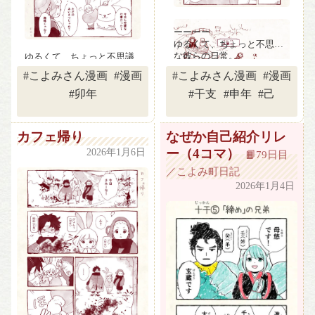
ーーーー
ゆるくて、ちょっと不思議
な彼らの日常。
ゆるくて、ちょっと不思議
『こよみさん漫画』ショー
な彼らの日常。
#こよみさん漫画
#漫画
#こよみさん漫画
#漫画
トシリーズです（1話完結）
『こよみさん漫画』ショー
トシリーズです（1話完結）
#卯年
#干支
#申年
#己
カフェ帰り
なぜか自己紹介リレ
ー（4コマ）
2026年1月6日
📙79日目
／こよみ町日記
アッチとコッチのはざまに
2026年1月4日
は、三途の川とじっちゃん
ばっちゃん。
ヤバいやつ担当。