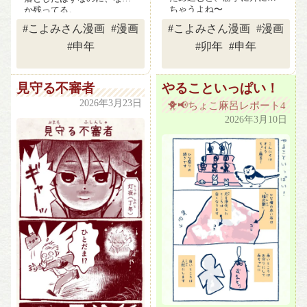
ちゃうよね〜
か残ってる。
#こよみさん漫画
#漫画
#こよみさん漫画
#漫画
#申年
#卯年
#申年
見守る不審者
やることいっぱい！
2026年3月23日
🐥📢ちょこ麻呂レポート4
2026年3月10日