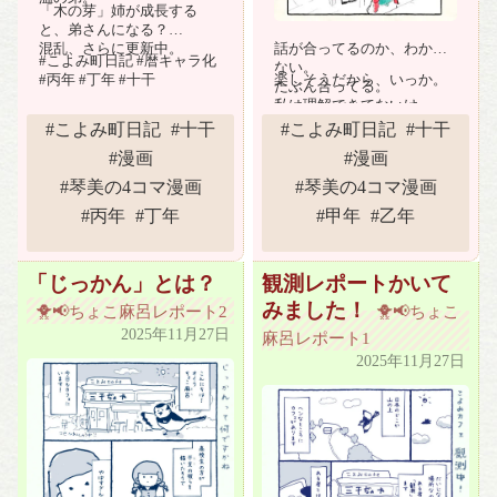
「木の芽」姉が成長する
と、弟さんになる？
混乱、さらに更新中。
話が合ってるのか、わから
#こよみ町日記 #暦キャラ化
ない。
#丙年 #丁年 #十干
楽しそうだから、いっか。
たぶん合ってる。
私は理解できてないけ
ど…。
#こよみ町日記
#十干
#こよみ町日記
#十干
#漫画
#漫画
#琴美の4コマ漫画
#琴美の4コマ漫画
#丙年
#丁年
#甲年
#乙年
「じっかん」とは？
観測レポートかいて
みました！
🐥📢ちょこ麻呂レポート2
🐥📢ちょこ
2025年11月27日
麻呂レポート1
2025年11月27日