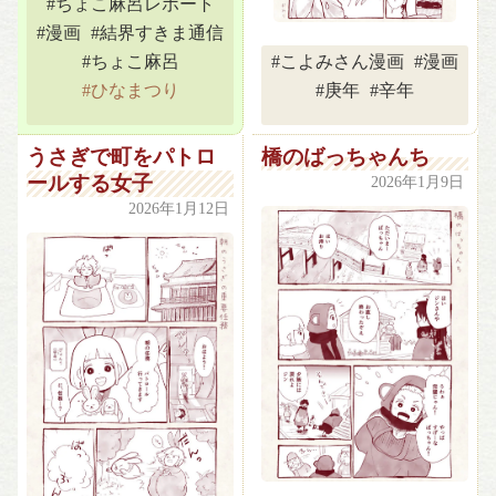
#ちょこ麻呂レポート
#漫画
#結界すきま通信
#ちょこ麻呂
#こよみさん漫画
#漫画
 #ひなまつり 
#庚年
#辛年
うさぎで町をパトロ
橋のばっちゃんち
ールする女子
2026年1月9日
2026年1月12日