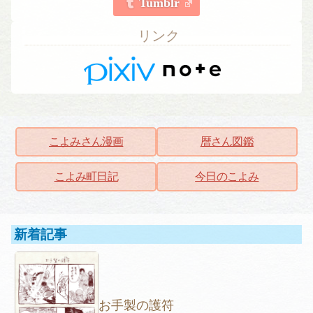
Tumblr
リンク
こよみさん漫画
暦さん図鑑
こよみ町日記
今日のこよみ
新着記事
お手製の護符