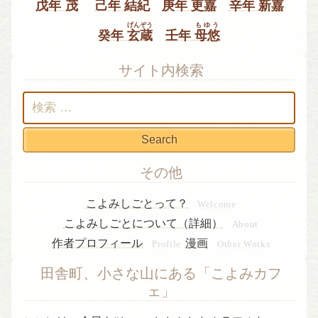
戊年
茂
己年
結紀
庚年
更嘉
辛年
新嘉
げんぞう
もゆう
癸年
玄蔵
壬年
母悠
サイト内検索
検
索:
その他
こよみしごとって？
Welcome
こよみしごとについて（詳細）
About
作者プロフィール
漫画
Profile
Other Works
田舎町、小さな山にある「こよみカフ
ェ」