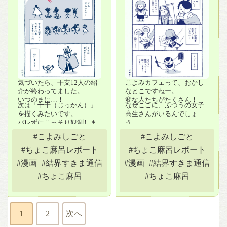
気づいたら、干支12人の紹
こよみカフェって、おかし
介が終わってました。
なとこですねー。
いつのまに…！
変な人たちがたくさん！
次は「十干（じっかん）」
なぜここに、ふつうの女子
を描くみたいです。
高生さんがいるんでしょ
バレずにこっそり観測しま
う。
す！
#こよみしごと
#こよみしごと
#ちょこ麻呂レポート
#ちょこ麻呂レポート
#漫画
#結界すきま通信
#漫画
#結界すきま通信
#ちょこ麻呂
#ちょこ麻呂
1
2
次へ