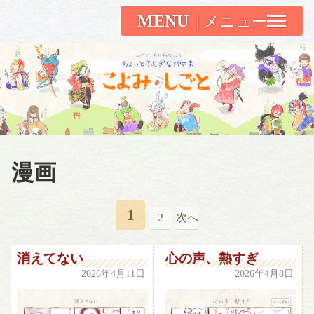
MENU
こよみしごと〔和原ハト〕
漫画
1
2
次へ
消えてない
心の声、熱すぎ
2026年4月11日
2026年4月8日