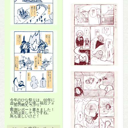
今年のひな祭りは、60年に
赤い布、ひな壇、福厄フォ
一度の燃えっぷり。
ト…
観測レポート書きました！
人間は楽しそうですね。
鳥も楽しいけど！