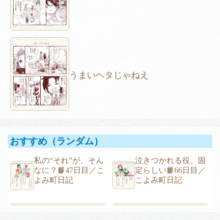
うまいヘタじゃねえ
おすすめ（ランダム）
私の“それ”が、そん
泣きつかれる役、固
なに？
📙47日目／こ
定らしい
📙66日目／
よみ町日記
こよみ町日記