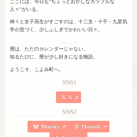
ここには、今日も“ちょっとおかしなカラフルな
人々”がいる。
神々と女子高生がすごすのは、十二支・十干・九星気
学が息づく、少しふしぎでかわいい日々。
. . . . . . . . . .
暦は、ただのカレンダーじゃない。
知るたびに、暦が少し好きになる物語。
ようこそ、こよみ町へ。
SNS1
X
SNS2
Bluesky
Threads