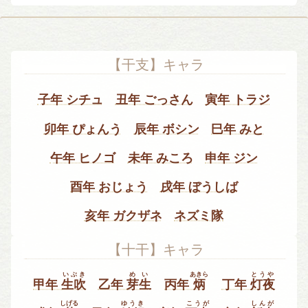
【干支】キャラ
子年 シチュ
丑年 ごっさん
寅年 トラジ
卯年 ぴょんう
辰年 ボシン
巳年 みと
午年 ヒノゴ
未年 みころ
申年 ジン
酉年 おじょう
戌年 ぼうしば
亥年 ガクザネ
ネズミ隊
【十干】キャラ
いぶき
めい
あきら
とうや
甲年
生吹
乙年
芽生
丙年
炳
丁年
灯夜
しげる
ゆうき
こうが
しんが