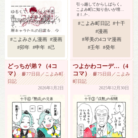
引っ越してからしばらく。
ーーーーーー
こよみ町に知り合いが増え
ゆるくて、ちょっと不思
ました。
議。『こよみさん漫画』シ
1話完結なので、気軽にどう
ョートシリーズ始めます。
#こよみ町日記
#十干
ぞ。
暦キャラたちの日常を、少
#漫画
しずつお届けします。
#こよみさん漫画
#漫画
#琴美の4コマ漫画
#卯年
#申年
#己
#壬年
#癸年
どっちが弟？（4コ
つよかわコーデ…（4
「帰って夕飯食うか～」と
マ）
コマ）
📙77日目／こよみ町
📙75日目／こよみ
思っていたら、黒い“ア
日記
町日記
レ”を見つけてしまった。
2026年1月2日
2025年12月30日