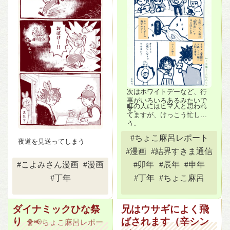
次はホワイトデーなど、行
事がいろいろあるみたいで
町の人にはヒマ人と思われ
す。
てますが、けっこう忙しそ
う。
知らなかったです！
#ちょこ麻呂レポート
夜道を見送ってしまう
#漫画
#結界すきま通信
#こよみさん漫画
#漫画
#卯年
#辰年
#申年
#丁年
#丁年
#ちょこ麻呂
ダイナミックひな祭
兄はウサギによく飛
り
ばされます（辛シン
🐥📢ちょこ麻呂レポー