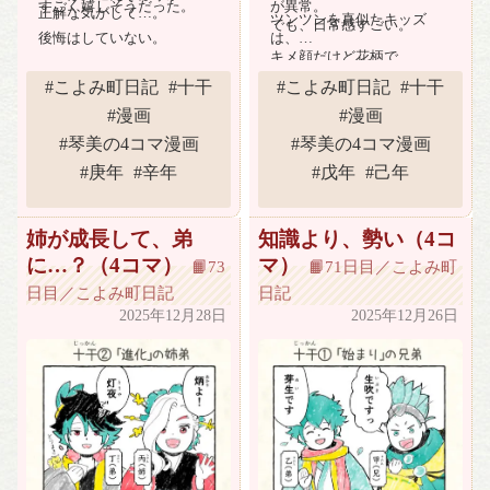
すごく嬉しそうだった。
が異常。
正解な気がして…。
ツンツンを真似たキッズ
でも、日常感すごい。
後悔はしていない。
は、
キメ顔だけど花柄で…
「かわいさ爆上げ」という
#こよみ町日記
#十干
#こよみ町日記
#十干
やつでは。
#漫画
#漫画
#琴美の4コマ漫画
#琴美の4コマ漫画
#庚年
#辛年
#戊年
#己年
姉が成長して、弟
知識より、勢い（4コ
に…？（4コマ）
マ）
📙73
📙71日目／こよみ町
日目／こよみ町日記
日記
2025年12月28日
2025年12月26日