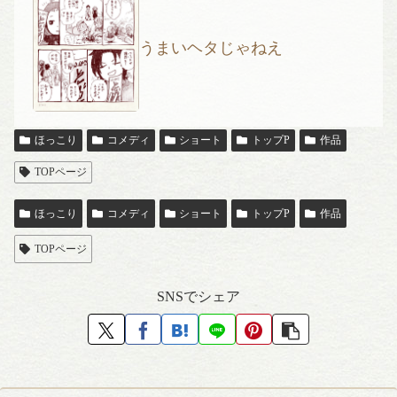
うまいヘタじゃねえ
ほっこり
コメディ
ショート
トップP
作品
TOPページ
ほっこり
コメディ
ショート
トップP
作品
TOPページ
SNSでシェア