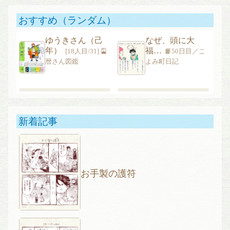
おすすめ（ランダム）
ゆうきさん（己
なぜ、頭に大
年）
福…
[18人目/31] 🎴
📙50日目／こ
暦さん図鑑
よみ町日記
新着記事
お手製の護符