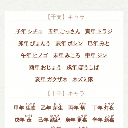
【干支】キャラ
子年 シチュ
丑年 ごっさん
寅年 トラジ
卯年 ぴょんう
辰年 ボシン
巳年 みと
午年 ヒノゴ
未年 みころ
申年 ジン
酉年 おじょう
戌年 ぼうしば
亥年 ガクザネ
ネズミ隊
【十干】キャラ
いぶき
めい
あきら
とうや
甲年
生吹
乙年
芽生
丙年
炳
丁年
灯夜
しげる
ゆうき
こうが
しんが
戊年
茂
己年
結紀
庚年
更嘉
辛年
新嘉
げんぞう
もゆう