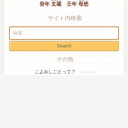
癸年
玄蔵
壬年
母悠
サイト内検索
検
索:
その他
こよみしごとって？
Welcome
こよみしごとについて（詳細）
About
作者プロフィール
漫画
Profile
Other Works
田舎町、小さな山にある「こよみカフ
ェ」
ここには、今日も“ちょっとおかしなカラフルな
人々”がいる。