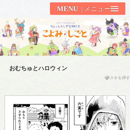
MENU
こよみしごと〔和原ハト〕
おむちゅとハロウィン
スキを押す