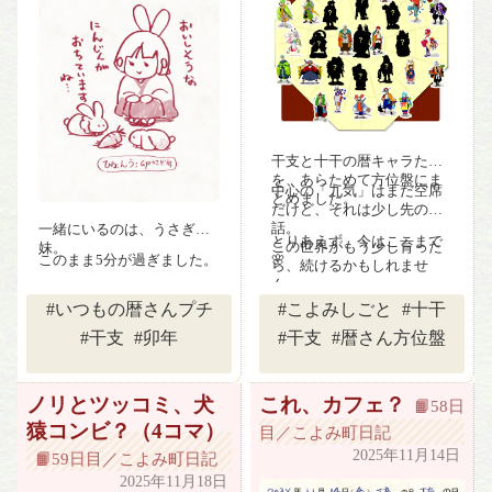
干支と十干の暦キャラたち
を、あらためて方位盤にま
中心の「九気」はまだ空席
とめました。
だけど、それは少し先の
話。
一緒にいるのは、うさぎ姉
とりあえず、今はここまで
この世界がもう少し育った
妹。
このまま5分が過ぎました。
🌸
ら、続けるかもしれませ
ん。
#いつもの暦さんプチ
#こよみしごと
#十干
#干支
#卯年
#干支
#暦さん方位盤
ノリとツッコミ、犬
これ、カフェ？
📙58日
猿コンビ？（4コマ）
目／こよみ町日記
2025年11月14日
📙59日目／こよみ町日記
2025年11月18日