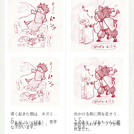
遅く起きた朝は、ネズミ隊
出かける前に用を足そうと
と
して
ひとり（いっぴき）、苦手
このあと、ばあちゃんに怒
「布団たたみ競争」。
気合を入れすぎ、ノブが取
な子がいます。
られる。
れました。