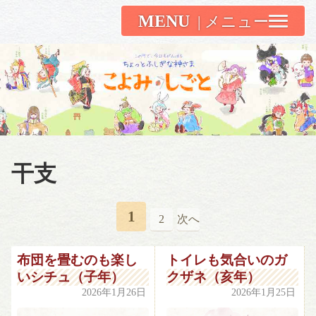
MENU
こよみしごと〔和原ハト〕
干支
1
2
次へ
布団を畳むのも楽し
トイレも気合いのガ
いシチュ（子年）
クザネ（亥年）
2026年1月26日
2026年1月25日