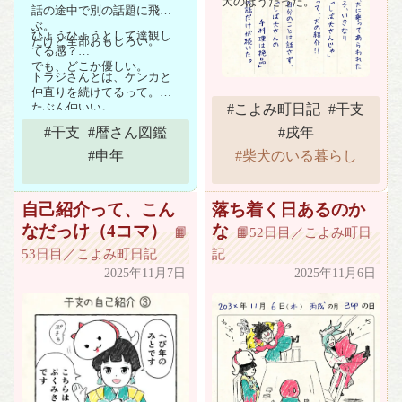
犬のほうだった。
話の途中で別の話題に飛
ぶ。
ひょうひょうとして達観し
だけど全部おもしろい。
てる感？
でも、どこか優しい。
トラジさんとは、ケンカと
仲直りを続けてるって。
たぶん仲いい。
#こよみ町日記
#干支
#干支
#暦さん図鑑
#戌年
#申年
 #柴犬のいる暮らし 
自己紹介って、こん
落ち着く日あるのか
なだっけ（4コマ）
な
📙
📙52日目／こよみ町日
53日目／こよみ町日記
記
2025年11月7日
2025年11月6日