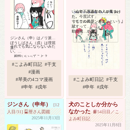
いぬ年、さる年の人が集まっ
「山で不思議なキノコ見つけ
た。
た。今度試す」
でもこの風景、カフェというよ
ってサルのジンさん。
り
試すって…。
動物園…かな？
ジンさん（申）はノリ派。
ぼうしばさん（戌）は理屈
それでも気にならないみた
派。
い。
…相性いいってこと？
#こよみ町日記
#干支
#漫画
#琴美の4コマ漫画
#こよみ町日記
#干支
#申年
#戌年
#申年
#戌年
ジンさん（申年）
犬のことしか分から
[12
なかった
人目/31] 🎴暦さん図鑑
📙54日目／こ
2025年11月13日
よみ町日記
2025年11月8日