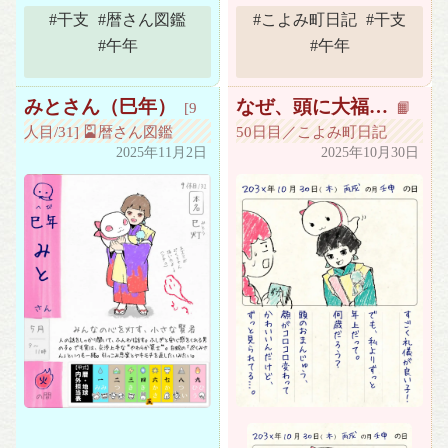
#干支
#暦さん図鑑
#こよみ町日記
#干支
#午年
#午年
みとさん（巳年）
なぜ、頭に大福…
[9
📙
人目/31] 🎴暦さん図鑑
50日目／こよみ町日記
2025年11月2日
2025年10月30日