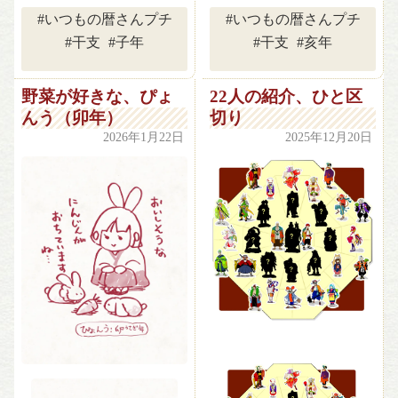
#いつもの暦さんプチ
#いつもの暦さんプチ
#干支
#子年
#干支
#亥年
野菜が好きな、ぴょ
22人の紹介、ひと区
んう（卯年）
切り
2026年1月22日
2025年12月20日