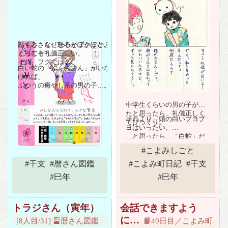
話すと、なぜか心がぽかぽか。
ぷくみさん、怒るとプクッとふ
とっても礼儀正しい。
くらむそう。
それ、フグでは？
白い蛇の「ぷくみさん」がいな
ければ、
ふつうの癒やし系の男の子…。
中学生くらいの男の子が来
たと思ったら、礼儀正しく
それより、頭の白いプヨプ
てびっくり。
ヨはいったい。
…と思ったら、「白蛇」だ
って。
#こよみしごと
大福じゃなくて？
#干支
#暦さん図鑑
#こよみ町日記
#干支
#巳年
#巳年
トラジさん（寅年）
会話できますよう
に…
[8人目/31] 🎴暦さん図鑑
📙49日目／こよみ町