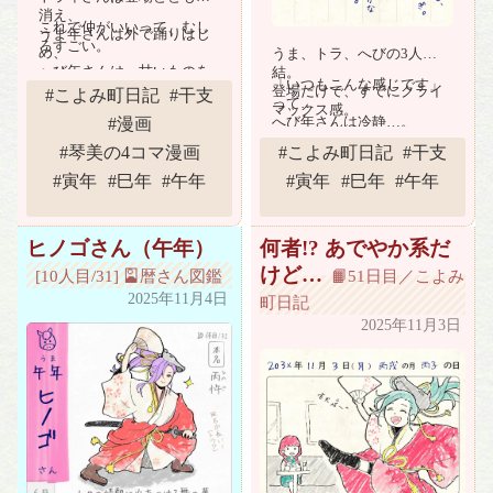
消え、
これで仲がいいって、むし
うま年さんは外で踊りはじ
ろすごい。
め、
うま、トラ、へびの3人が集
へび年さんは、甘いものを
結。
「いつもこんな感じです」
食べる準備。
登場だけで、すでにクライ
#こよみ町日記
#干支
って
マックス感。
へび年さんは冷静…。
#漫画
悟っちゃってる？
#琴美の4コマ漫画
#こよみ町日記
#干支
#寅年
#巳年
#午年
#寅年
#巳年
#午年
ヒノゴさん（午年）
何者!? あでやか系だ
けど…
[10人目/31] 🎴暦さん図鑑
📙51日目／こよみ
2025年11月4日
町日記
2025年11月3日