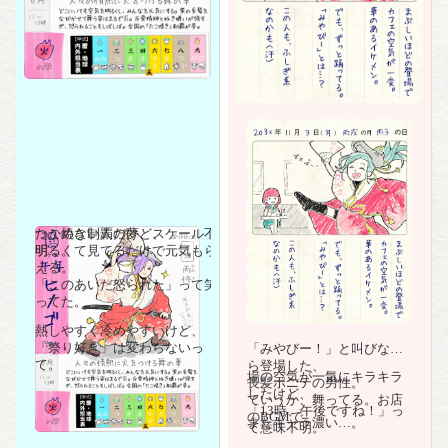
つかめない人だけど、
たこ焼き制覇の夢、スケール不
明るくて見てるだけで元気もら
明…。
える。
「このあいだ怒られた」って笑
ってた。
熱しやすく冷めやすいけど、
「祭り好き」は変わらないっ
「みやびー！」と叫びなが
て。
ら登場した、
場の空気が一気にキラキラ
長髪ポニテの男性。
したけど、
ていうか、舞ってる。お店
「13時、午後ですね！」っ
のBGMで。
またキャラ濃い…。
て意味不明。