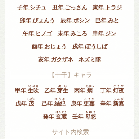
子年 シチュ
丑年 ごっさん
寅年 トラジ
卯年 ぴょんう
辰年 ボシン
巳年 みと
午年 ヒノゴ
未年 みころ
申年 ジン
酉年 おじょう
戌年 ぼうしば
亥年 ガクザネ
ネズミ隊
【十干】キャラ
いぶき
めい
あきら
とうや
甲年
生吹
乙年
芽生
丙年
炳
丁年
灯夜
しげる
ゆうき
こうが
しんが
戊年
茂
己年
結紀
庚年
更嘉
辛年
新嘉
げんぞう
もゆう
癸年
玄蔵
壬年
母悠
サイト内検索