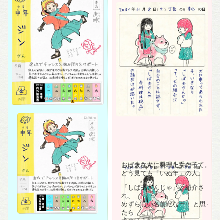
おっきな犬に乗った女の子、
しば夫さん、料理上手だって。
どう見ても「いぬ年」の人。
「しば夫さんじゃ」と紹介さ
れ、
めずらしい名前だなー …と思っ
たら