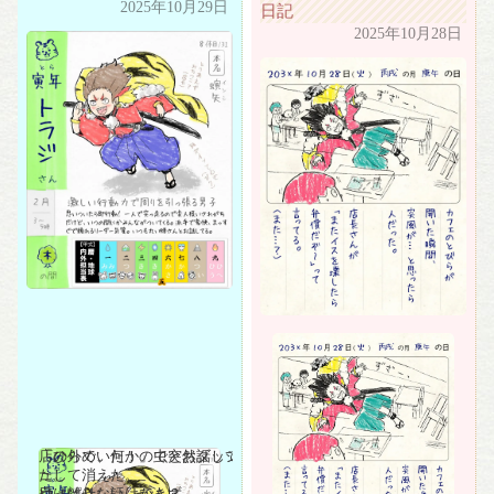
2025年10月29日
日記
2025年10月28日
「ひらめいた！」で突然ダッシ
店の外で、何かの虫とお話して
ュして消えた。
た。