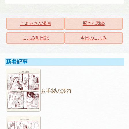
こよみさん漫画
暦さん図鑑
こよみ町日記
今日のこよみ
新着記事
お手製の護符