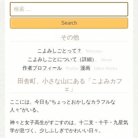
検
索:
その他
こよみしごとって？
Welcome
こよみしごとについて（詳細）
About
作者プロフィール
漫画
Profile
Other Works
田舎町、小さな山にある「こよみカフ
ェ」
ここには、今日も“ちょっとおかしなカラフルな
人々”がいる。
神々と女子高生がすごすのは、十二支・十干・九星気
学が息づく、少しふしぎでかわいい日々。