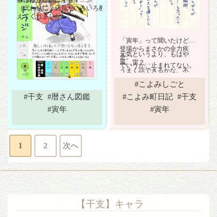
やっぱり、話はできず…。
目は離せない…かも？
（代わりに、店長がいろいろ教
えてくれました）
「寅年」って聞いたけど、
登場からまさかの全力疾
元気というより、もはや
走。
風…雷？
ていうか、止まれてない。
うまく話できるかな。不
安…。
#こよみしごと
#干支
#暦さん図鑑
#こよみ町日記
#干支
#寅年
#寅年
1
2
次へ
【干支】キャラ