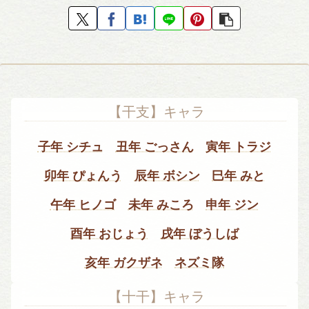
【干支】キャラ
子年 シチュ
丑年 ごっさん
寅年 トラジ
卯年 ぴょんう
辰年 ボシン
巳年 みと
午年 ヒノゴ
未年 みころ
申年 ジン
酉年 おじょう
戌年 ぼうしば
亥年 ガクザネ
ネズミ隊
【十干】キャラ