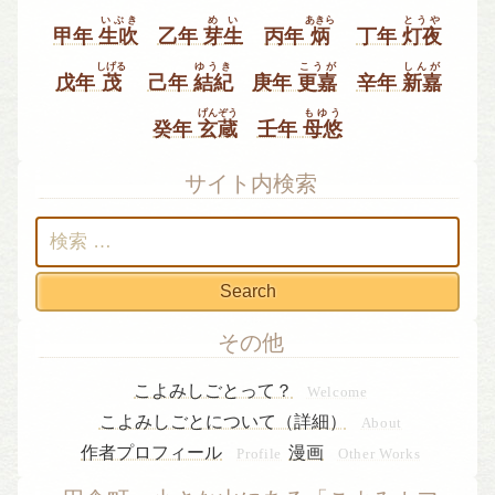
いぶき
めい
あきら
とうや
甲年
生吹
乙年
芽生
丙年
炳
丁年
灯夜
しげる
ゆうき
こうが
しんが
戊年
茂
己年
結紀
庚年
更嘉
辛年
新嘉
げんぞう
もゆう
癸年
玄蔵
壬年
母悠
サイト内検索
検
索:
その他
こよみしごとって？
Welcome
こよみしごとについて（詳細）
About
作者プロフィール
漫画
Profile
Other Works