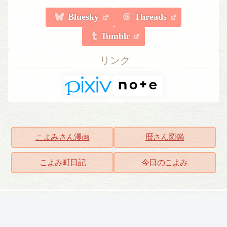
Bluesky
Threads
Tumblr
リンク
こよみさん漫画
暦さん図鑑
こよみ町日記
今日のこよみ
こよみしごと〔和原
© 2022-2026 和原 羽兎 Wahara Hato -
ハト〕
Koyomishigoto -.