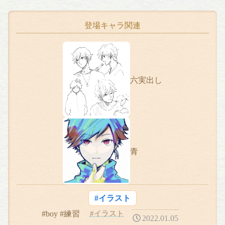
登場キャラ関連
六実出し
青
#イラスト
#boy #練習
#イラスト
2022.01.05