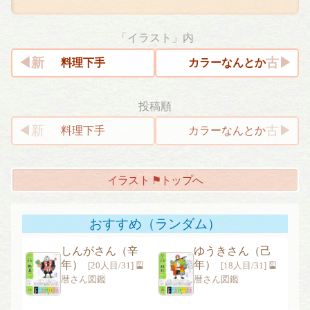
「イラスト」内
料理下手⁠
カラーなんとか
投稿順
投
料理下手⁠
カラーなんとか
稿
ナ
イラスト ⚑トップへ
ビ
ゲ
ー
おすすめ（ランダム）
シ
しんがさん（辛
ゆうきさん（己
ョ
年）
年）
[20人目/31] 🎴
[18人目/31] 🎴
ン
暦さん図鑑
暦さん図鑑