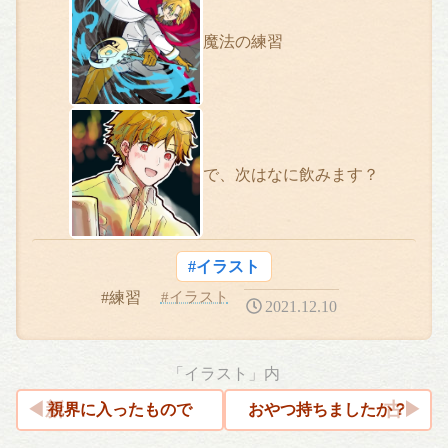
魔法の練習⁠
で、次はなに飲みます？⁠
#イラスト
#練習
#イラスト
2021.12.10
「イラスト」内
視界に入ったもので
おやつ持ちましたか？