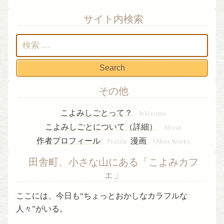
サイト内検索
検
索:
その他
こよみしごとって？
Welcome
こよみしごとについて（詳細）
About
作者プロフィール
漫画
Profile
Other Works
田舎町、小さな山にある「こよみカフ
ェ」
ここには、今日も“ちょっとおかしなカラフルな
人々”がいる。