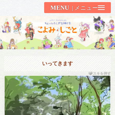
MENU
こよみしごと〔和原ハト〕
いってきます
スキを押す