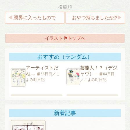
投稿順
投
視界に入ったもので
おやつ持ちましたか？
稿
ナ
イラスト ⚑トップへ
ビ
ゲ
ー
おすすめ（ランダム）
シ
アーティストだ
芸能人！？（デジ
ョ
ね…
ャヴ） –
📙56日目／こ
📙64日目
ン
よみ町日記
／こよみ町日記
新着記事