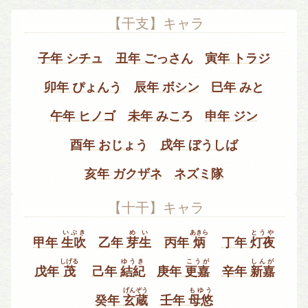
【干支】キャラ
子年 シチュ
丑年 ごっさん
寅年 トラジ
卯年 ぴょんう
辰年 ボシン
巳年 みと
午年 ヒノゴ
未年 みころ
申年 ジン
酉年 おじょう
戌年 ぼうしば
亥年 ガクザネ
ネズミ隊
【十干】キャラ
いぶき
めい
あきら
とうや
甲年
生吹
乙年
芽生
丙年
炳
丁年
灯夜
しげる
ゆうき
こうが
しんが
戊年
茂
己年
結紀
庚年
更嘉
辛年
新嘉
げんぞう
もゆう
癸年
玄蔵
壬年
母悠