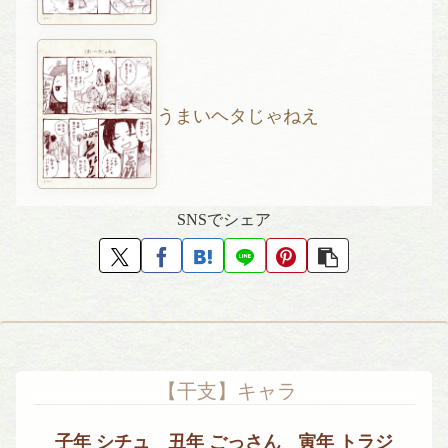
うまいヘタじゃねえ
SNSでシェア
【干支】キャラ
子年 シチュ
丑年 ごっさん
寅年 トラジ