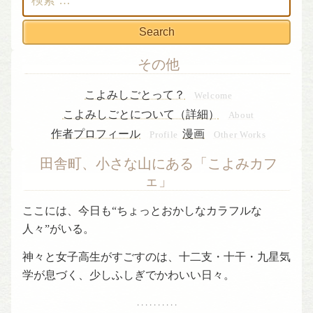
索:
その他
こよみしごとって？
Welcome
こよみしごとについて（詳細）
About
作者プロフィール
漫画
Profile
Other Works
田舎町、小さな山にある「こよみカフ
ェ」
ここには、今日も“ちょっとおかしなカラフルな
人々”がいる。
神々と女子高生がすごすのは、十二支・十干・九星気
学が息づく、少しふしぎでかわいい日々。
. . . . . . . . . .