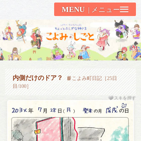
MENU
こよみしごと〔和原ハト〕
内側だけのドア？
📙こよみ町日記［25日
目/100］
スキを押す