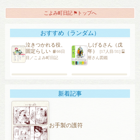
ナ
こよみ町日記 ⚑トップへ
ビ
ゲ
ー
おすすめ（ランダム）
シ
泣きつかれる役、
しげるさん（戊
ョ
固定らしい
年）
📙66日
[17人目/31] 🎴
ン
目／こよみ町日記
暦さん図鑑
新着記事
お手製の護符