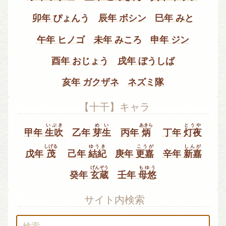
卯年 ぴょんう
辰年 ボシン
巳年 みと
午年 ヒノゴ
未年 みころ
申年 ジン
酉年 おじょう
戌年 ぼうしば
亥年 ガクザネ
ネズミ隊
【十干】キャラ
いぶき
めい
あきら
とうや
甲年
生吹
乙年
芽生
丙年
炳
丁年
灯夜
しげる
ゆうき
こうが
しんが
戊年
茂
己年
結紀
庚年
更嘉
辛年
新嘉
げんぞう
もゆう
癸年
玄蔵
壬年
母悠
サイト内検索
検