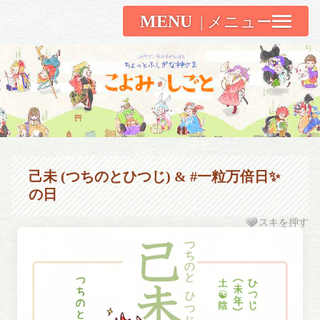
MENU
こよみしごと〔和原ハト〕
己未 (つちのとひつじ) & #一粒万倍日✨
の日
スキを押す