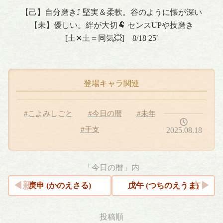
【己】自分磨き⤴ 堅実＆柔軟。谷のように懐が深い
【未】優しい。絆が大切🐏 センスUPや技磨き
[土✕土＝同気💥] 8/18 25′
登場キャラ関連
#こよみしごと
#今日の暦
#未年
#干支
2025.08.18
「今日の暦」内
庚申 (かのえさる)
戊午 (つちのえうま)
投稿順