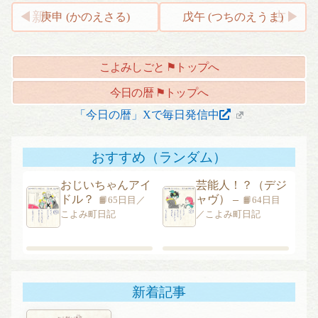
投
庚申 (かのえさる)
戊午 (つちのえうま)
稿
ナ
こよみしごと ⚑トップへ
ビ
ゲ
今日の暦 ⚑トップへ
ー
「今日の暦」Xで毎日発信中
シ
ョ
おすすめ（ランダム）
ン
おじいちゃんアイ
芸能人！？（デジ
ドル？
ャヴ） –
📙65日目／
📙64日目
こよみ町日記
／こよみ町日記
新着記事