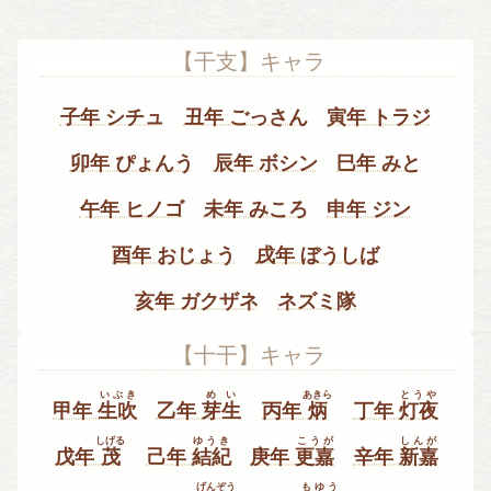
【干支】キャラ
子年 シチュ
丑年 ごっさん
寅年 トラジ
卯年 ぴょんう
辰年 ボシン
巳年 みと
午年 ヒノゴ
未年 みころ
申年 ジン
酉年 おじょう
戌年 ぼうしば
亥年 ガクザネ
ネズミ隊
【十干】キャラ
いぶき
めい
あきら
とうや
甲年
生吹
乙年
芽生
丙年
炳
丁年
灯夜
しげる
ゆうき
こうが
しんが
戊年
茂
己年
結紀
庚年
更嘉
辛年
新嘉
げんぞう
もゆう