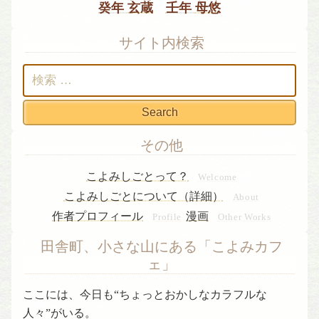
癸年
玄蔵
壬年
母悠
サイト内検索
検
索:
その他
こよみしごとって？
Welcome
こよみしごとについて（詳細）
About
作者プロフィール
漫画
Profile
Other Works
田舎町、小さな山にある「こよみカフ
ェ」
ここには、今日も“ちょっとおかしなカラフルな
人々”がいる。