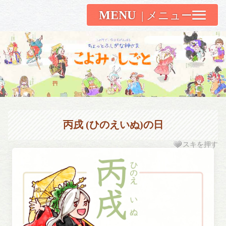
MENU
こよみしごと〔和原ハト〕
丙戌 (ひのえいぬ)の日
スキを押す