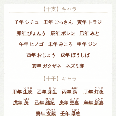
【干支】キャラ
子年 シチュ
丑年 ごっさん
寅年 トラジ
卯年 ぴょんう
辰年 ボシン
巳年 みと
午年 ヒノゴ
未年 みころ
申年 ジン
酉年 おじょう
戌年 ぼうしば
亥年 ガクザネ
ネズミ隊
【十干】キャラ
いぶき
めい
あきら
とうや
甲年
生吹
乙年
芽生
丙年
炳
丁年
灯夜
しげる
ゆうき
こうが
しんが
戊年
茂
己年
結紀
庚年
更嘉
辛年
新嘉
げんぞう
もゆう
癸年
玄蔵
壬年
母悠