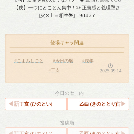
【戌】一つにとことん集中！🐶 正義感と義理堅さ
[火✕土＝相生🌟] 9/14 25′
登場キャラ関連
#こよみしごと
#今日の暦
#戌年
#干支
2025.09.14
「今日の暦」内
丁亥 (ひのとい)
乙酉 (きのととり)
投稿順
丁亥 (ひのとい)
乙酉 (きのととり)