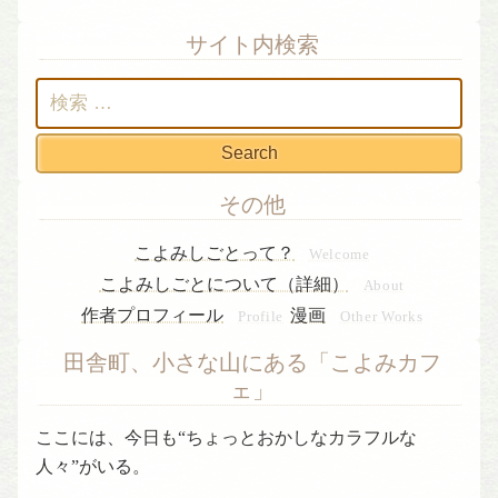
サイト内検索
検
索:
その他
こよみしごとって？
Welcome
こよみしごとについて（詳細）
About
作者プロフィール
漫画
Profile
Other Works
田舎町、小さな山にある「こよみカフ
ェ」
ここには、今日も“ちょっとおかしなカラフルな
人々”がいる。