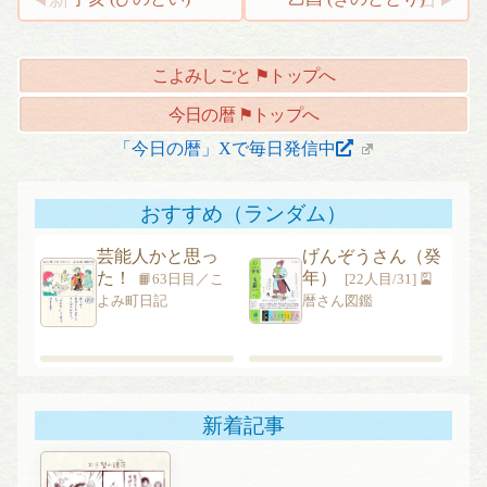
投
稿
ナ
こよみしごと ⚑トップへ
ビ
ゲ
今日の暦 ⚑トップへ
ー
「今日の暦」Xで毎日発信中
シ
ョ
おすすめ（ランダム）
ン
芸能人かと思っ
げんぞうさん（癸
た！
年）
📙63日目／こ
[22人目/31] 🎴
よみ町日記
暦さん図鑑
新着記事