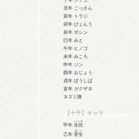
丑年 ごっさん
寅年 トラジ
卯年 ぴょんう
辰年 ボシン
巳年 みと
午年 ヒノゴ
未年 みころ
申年 ジン
酉年 おじょう
戌年 ぼうしば
亥年 ガクザネ
ネズミ隊
【十干】キャラ
いぶき
甲年
生吹
めい
乙年
芽生