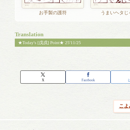
お手製の護符
うまいヘタじ
Translation
★Today's [戊戌] Point★ 25'11/25
X
Facebook
こよ