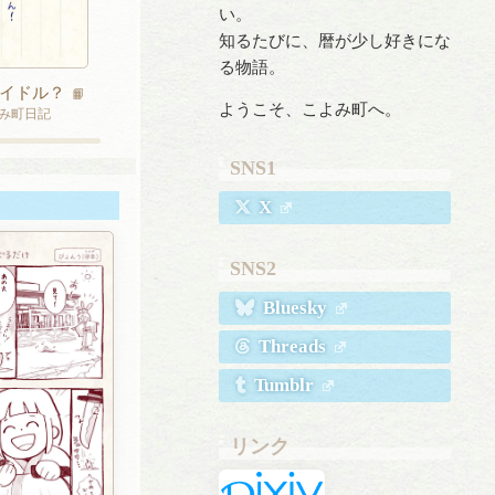
い。
知るたびに、暦が少し好きにな
る物語。
イドル？
📙
ようこそ、こよみ町へ。
よみ町日記
SNS1
X
SNS2
Bluesky
Threads
Tumblr
リンク