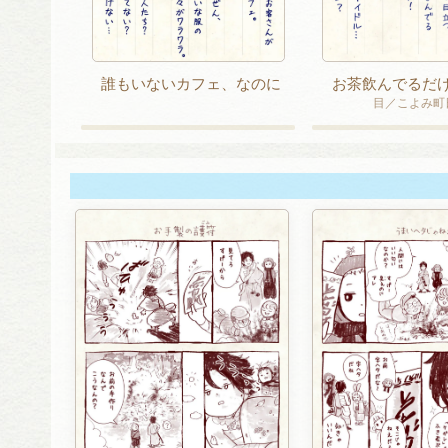
誰もいないカフェ、なのに
お茶飲んでるだ
目／こよみ町