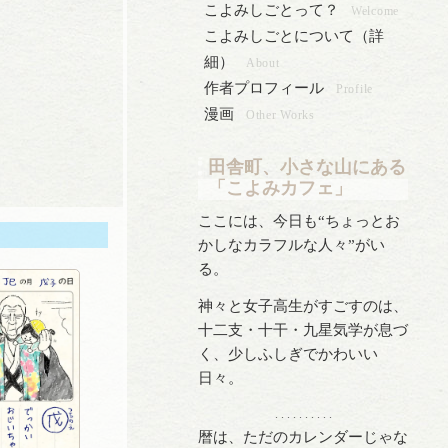
こよみしごとって？
Welcome
こよみしごとについて（詳
細）
About
作者プロフィール
Profile
漫画
Other Works
田舎町、小さな山にある
「こよみカフェ」
ここには、今日も“ちょっとお
かしなカラフルな人々”がい
る。
神々と女子高生がすごすのは、
十二支・十干・九星気学が息づ
く、少しふしぎでかわいい
日々。
. . . . . . . . . .
暦は、ただのカレンダーじゃな