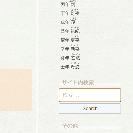
あきら
丙年
炳
とうや
丁年
灯夜
しげる
戊年
茂
ゆうき
己年
結紀
こうが
庚年
更嘉
しんが
辛年
新嘉
げんぞう
癸年
玄蔵
もゆう
壬年
母悠
サイト内検索
検
索:
その他