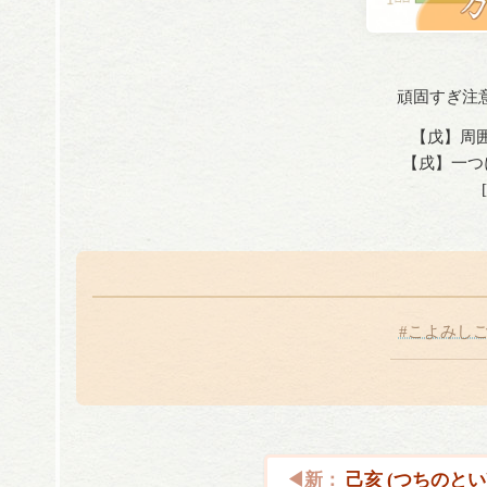
頑固すぎ注
【戊】周囲
【戌】一つ
#こよみし
己亥 (つちのとい