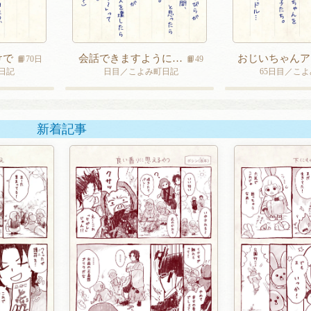
けで
会話できますように…
おじいちゃんア
📙70日
📙49
日記
日目／こよみ町日記
65日目／こ
新着記事