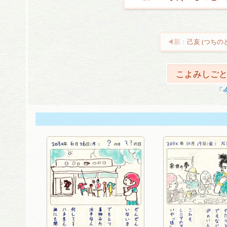
己亥 (つちの
投
稿
こよみしごと
ナ
「
ビ
ゲ
ー
シ
ョ
ン