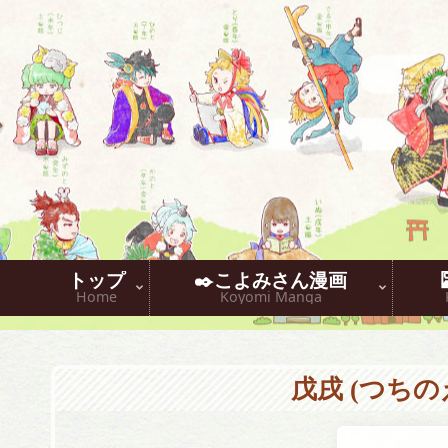
トップ
✒️こよみさん漫画
Home
Koyomi Manga
戊戌 (つちの