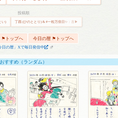
投稿順
とい)
丁酉 (ひのととり) & #一粒万倍日✨
 ⚑トップへ
今日の暦 ⚑トップへ
今日の暦」Xで毎日発信中
おすすめ（ランダム）