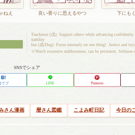
ゃねえ
良い香りに思えるやつ
下にも
Tsuchinoe (戊): Support others while advancing confidently
stability
Inu (戌/Dog): Focus intensely on one thing!. Justice and loya
☆Watch excessive stubbornness, can be persistent. Softness 
SNSでシェア
はてブ
LINE
Pinterest
みさん漫画
暦さん図鑑
こよみ町日記
今日の