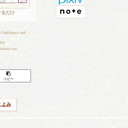
ぐるだけ
. Confidence and
lty
matters too
コピー
こよみ