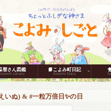
こよみしごと〔和原ハト〕
🎴暦さん図鑑
📙こよみ町日記
Koyomi Library
Koyomi Diary
K
えいぬ) & #一粒万倍日✨の日