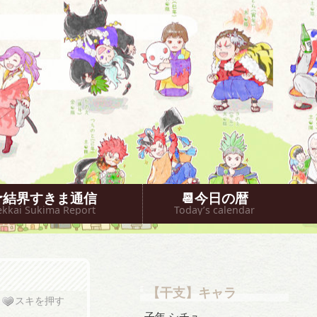
🐥結界すきま通信
📆今日の暦
ekkai Sukima Report
Today’s calendar
【干支】キャラ
スキを押す
子年 シチュ