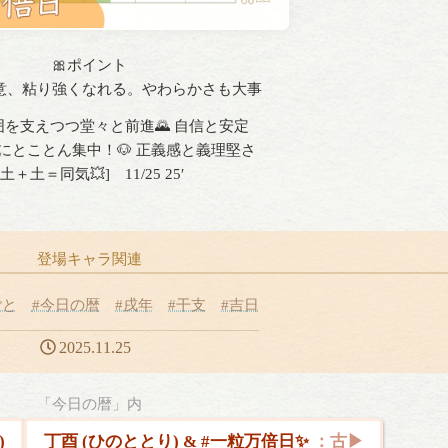
🎀ポイント
意、粘り強くなれる。やわらかさも大事
を支えつつ堂々と前進🌄 自信と安定
にとことん集中！🐶 正義感と義理堅さ
[土＋土＝同気💥] 11/25 25′
登場キャラ関連
ごと
#今日の暦
#戌年
#干支
#吉日
2025.11.25
「今日の暦」内
)
丁酉 (ひのととり) & #一粒万倍日✨