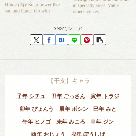
Hinoe (丙): Solar power like
in specialty areas. Value
sun and flame. Go with
others' voices
SNSでシェア
【干支】キャラ
子年 シチュ
丑年 ごっさん
寅年 トラジ
卯年 ぴょんう
辰年 ボシン
巳年 みと
午年 ヒノゴ
未年 みころ
申年 ジン
酉年 おじょう
戌年 ぼうしば