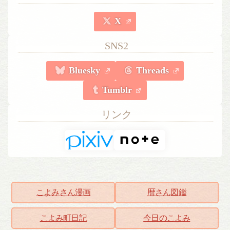
X
SNS2
Bluesky
Threads
Tumblr
リンク
こよみさん漫画
暦さん図鑑
こよみ町日記
今日のこよみ