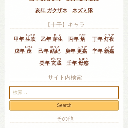
亥年 ガクザネ
ネズミ隊
【十干】キャラ
いぶき
めい
あきら
とうや
甲年
生吹
乙年
芽生
丙年
炳
丁年
灯夜
しげる
ゆうき
こうが
しんが
戊年
茂
己年
結紀
庚年
更嘉
辛年
新嘉
げんぞう
もゆう
癸年
玄蔵
壬年
母悠
サイト内検索
検
索:
その他