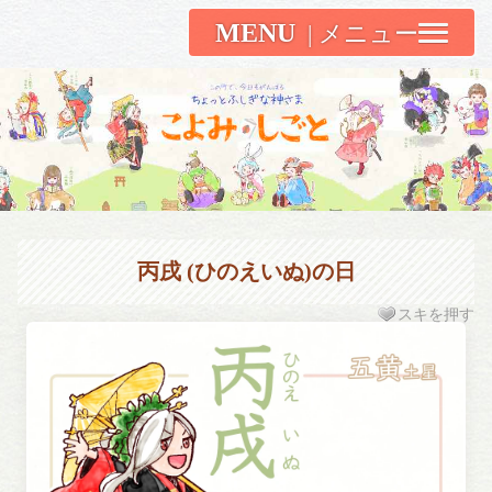
MENU
こよみしごと〔和原ハト〕
丙戌 (ひのえいぬ)の日
スキを押す