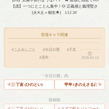
【戌】一つにとことん集中！🐶 正義感と義理堅さ
[火✕土＝相生🌟] 1/12 26′
登場キャラ関連
#こよみしごと
#今日の暦
#干支
#戌年
2026.01.12
「今日の暦」内
丁亥 (ひのとい)
甲申 (きのえさる)
投稿順
丁亥 (ひのとい)
うさぎで町をパトロール