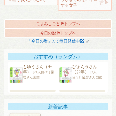
投
する女子
稿
ナ
ビ
こよみしごと ⚑トップへ
ゲ
ー
今日の暦 ⚑トップへ
シ
「今日の暦」Xで毎日発信中
ョ
ン
おすすめ（ランダム）
もゆうさん（壬
ぴょんうさん
年）
（卯年）
[21人目/31] 🎴
[3人
暦さん図鑑
目/31] 🎴暦さん図鑑
新着記事