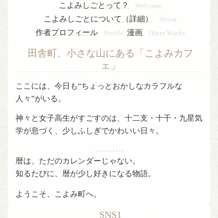
こよみしごとって？
Welcome
こよみしごとについて（詳細）
About
作者プロフィール
漫画
Profile
Other Works
田舎町、小さな山にある「こよみカフ
ェ」
ここには、今日も“ちょっとおかしなカラフルな
人々”がいる。
神々と女子高生がすごすのは、十二支・十干・九星気
学が息づく、少しふしぎでかわいい日々。
. . . . . . . . . .
暦は、ただのカレンダーじゃない。
知るたびに、暦が少し好きになる物語。
ようこそ、こよみ町へ。
SNS1