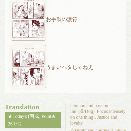
お手製の護符
うまいヘタじゃねえ
intuition and passion
Translation
Inu (戌/Dog): Focus intensely
★Today's [丙戌] Point★
on one thing!. Justice and
loyalty
26'1/12
☆Bright and confident. Shine