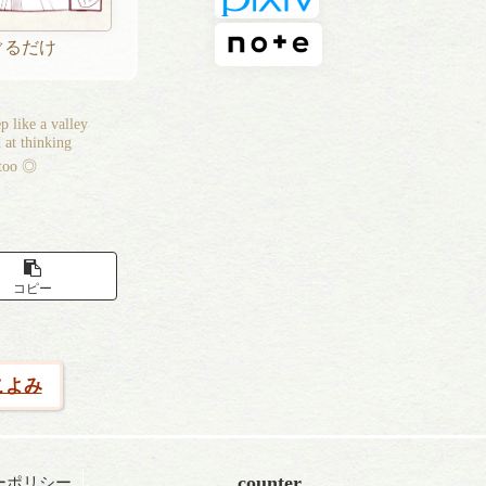
ぐるだけ
p like a valley
 at thinking
 too ◎
コピー
こよみ
counter
ーポリシー