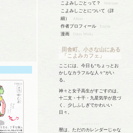
こよみしごとって？
Welcome
こよみしごとについて（詳
細）
About
作者プロフィール
Profile
漫画
Other Works
田舎町、小さな山にある
「こよみカフェ」
ここには、今日も“ちょっとお
かしなカラフルな人々”がい
る。
神々と女子高生がすごすのは、
十二支・十干・九星気学が息づ
く、少しふしぎでかわいい
日々。
. . . . . . . . . .
暦は、ただのカレンダーじゃな