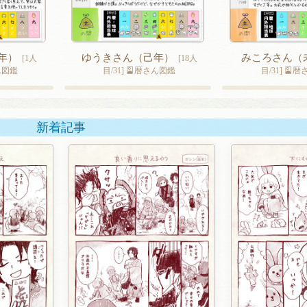
年）
ゆうきさん（己年）
みころさん（
[1人
[18人
さん図鑑
目/31] 🎴暦さん図鑑
目/31] 🎴
新着記事