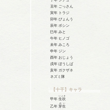
丑年 ごっさん
寅年 トラジ
卯年 ぴょんう
辰年 ボシン
巳年 みと
午年 ヒノゴ
未年 みころ
申年 ジン
酉年 おじょう
戌年 ぼうしば
亥年 ガクザネ
ネズミ隊
【十干】キャラ
いぶき
甲年
生吹
めい
乙年
芽生