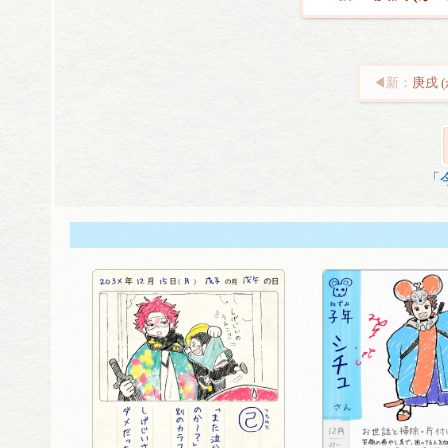
庚戌 
投
稿
ナ
「
ビ
ゲ
ー
シ
ョ
ン