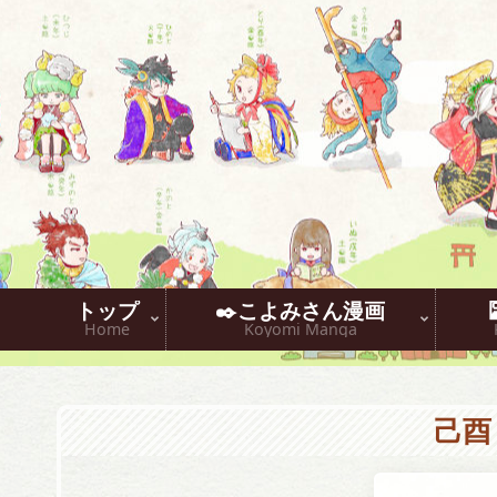
トップ
✒️こよみさん漫画
Home
Koyomi Manga
己酉