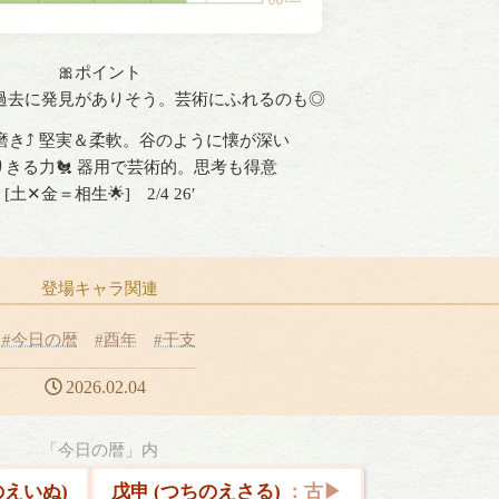
🎀ポイント
過去に発見がありそう。芸術にふれるのも◎
磨き⤴ 堅実＆柔軟。谷のように懐が深い
きる力🐔 器用で芸術的。思考も得意
[土✕金＝相生🌟] 2/4 26′
登場キャラ関連
#今日の暦
#酉年
#干支
2026.02.04
「今日の暦」内
のえいぬ)
戊申 (つちのえさる)