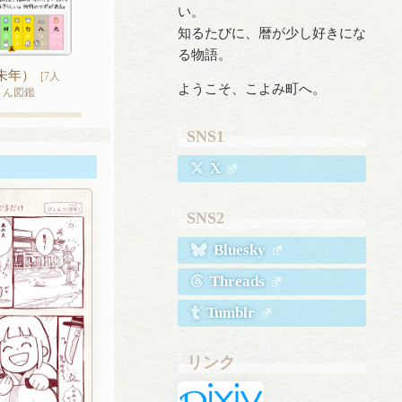
い。
知るたびに、暦が少し好きにな
る物語。
未年）
[7人
ようこそ、こよみ町へ。
暦さん図鑑
SNS1
X
SNS2
Bluesky
Threads
Tumblr
リンク