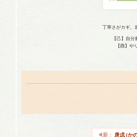
丁寧さがカギ。
【己】自分
【酉】やり
庚戌 (か