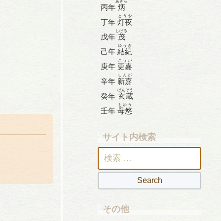
あきら
丙年
炳
とうや
丁年
灯夜
しげる
戊年
茂
ゆうき
己年
結紀
こうが
庚年
更嘉
しんが
辛年
新嘉
げんぞう
癸年
玄蔵
もゆう
壬年
母悠
サイト内検索
検
索:
その他