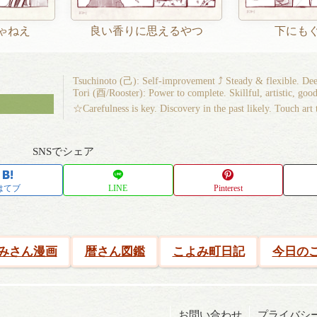
ゃねえ
良い香りに思えるやつ
下にも
Tsuchinoto (己): Self-improvement ⤴ Steady & flexible. Dee
Tori (酉/Rooster): Power to complete. Skillful, artistic, good
☆Carefulness is key. Discovery in the past likely. Touch art
SNSでシェア
はてブ
LINE
Pinterest
みさん漫画
暦さん図鑑
こよみ町日記
今日の
お問い合わせ
プライバシ