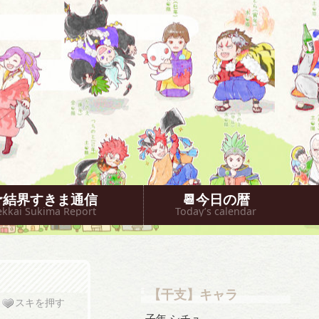
🐥結界すきま通信
📆今日の暦
ekkai Sukima Report
Today’s calendar
【干支】キャラ
スキを押す
子年 シチュ