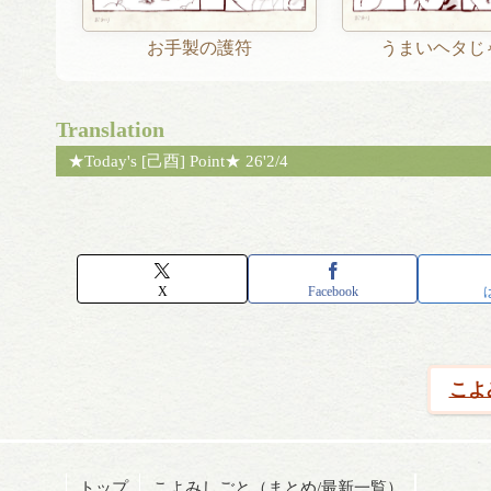
お手製の護符
うまいヘタじ
Translation
★Today's [己酉] Point★ 26'2/4
X
Facebook
こよ
トップ
こよみしごと（まとめ/最新一覧）