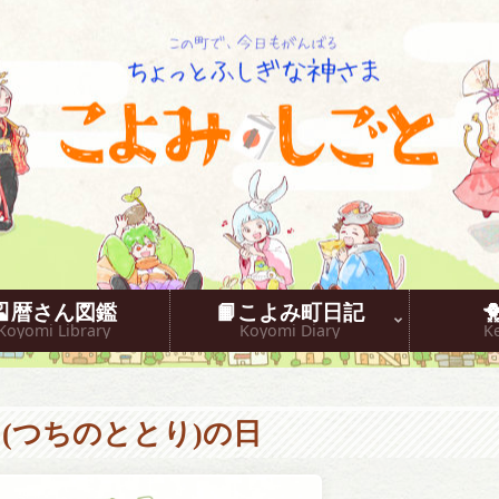
こよみしごと〔和原ハト〕
🎴暦さん図鑑
📙こよみ町日記
Koyomi Library
Koyomi Diary
K
 (つちのととり)の日