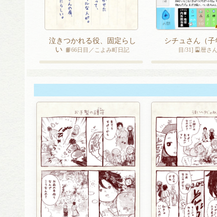
泣きつかれる役、固定らし
シチュさん（子
い
📙66日目／こよみ町日記
目/31] 🎴暦