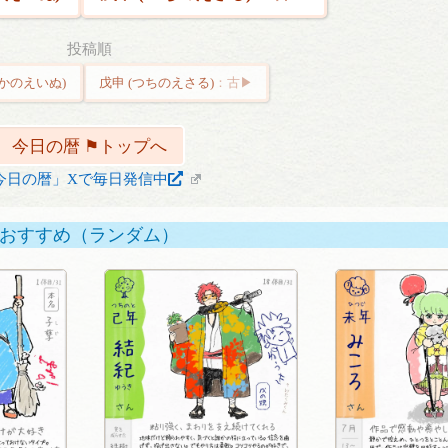
投稿順
(かのえいぬ)
戊申 (つちのえさる)
今日の暦 ⚑トップへ
今日の暦」Xで毎日発信中
おすすめ（ランダム）