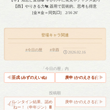
【酉】やりきる力🐔 器用で芸術的。思考も得意
[金✕金＝同気💥] 2/16 26′
登場キャラ関連
#今日の暦
#辛酉
2026.02.16
「今日の暦」内
壬戌 (みずのえいぬ)
庚申 (かのえさる)
投稿順
投
バレンタイン結果、認め
庚申 (かのえさる)
ねー！（申年ジン）🍫
稿