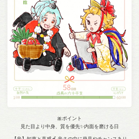
🎀ポイント
見た目より中身、質を優先✨内面を磨ける日
【辛】知恵と直感🍎 辛さの中に発見やチャンスあり