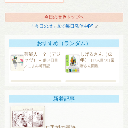
ナ
ビ
今日の暦 ⚑トップへ
ゲ
「今日の暦」Xで毎日発信中
ー
シ
ョ
おすすめ（ランダム）
ン
芸能人！？（デジ
しげるさん（戊
ャヴ） –
年）
📙64日目
[17人目/31] 🎴
／こよみ町日記
暦さん図鑑
新着記事
お手製の護符