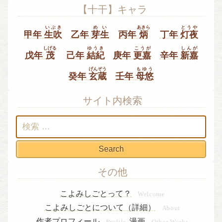
【十干】キャラ
いぶき
めい
あきら
とうや
甲年
生吹
乙年
芽生
丙年
炳
丁年
灯夜
しげる
ゆうき
こうが
しんが
戊年
茂
己年
結紀
庚年
更嘉
辛年
新嘉
げんぞう
もゆう
癸年
玄蔵
壬年
母悠
サイト内検索
検
索:
その他
こよみしごとって？
Welcome
こよみしごとについて（詳細）
About
作者プロフィール
漫画