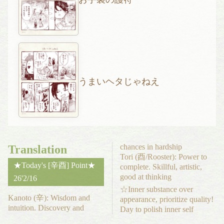
うまいヘタじゃねえ
chances in hardship
Translation
Tori (酉/Rooster): Power to
★Today's [辛酉] Point★
complete. Skillful, artistic,
good at thinking
26'2/16
☆Inner substance over
Kanoto (辛): Wisdom and
appearance, prioritize quality!
intuition. Discovery and
Day to polish inner self