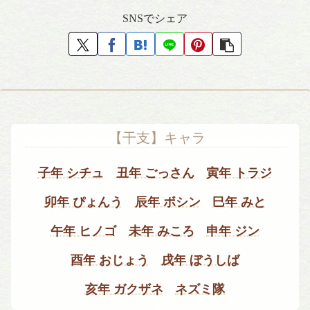
SNSでシェア
【干支】キャラ
子年 シチュ
丑年 ごっさん
寅年 トラジ
卯年 ぴょんう
辰年 ボシン
巳年 みと
午年 ヒノゴ
未年 みころ
申年 ジン
酉年 おじょう
戌年 ぼうしば
亥年 ガクザネ
ネズミ隊