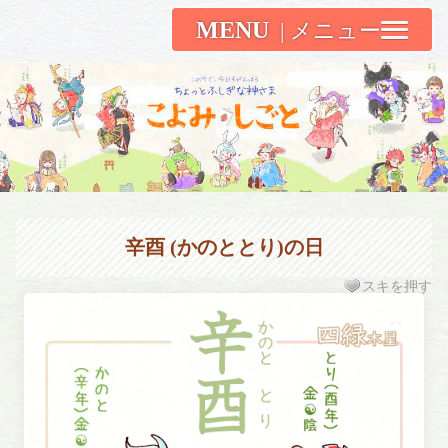
MENU
こよみしごと〔和原ハト〕
辛酉 (かのととり)の日
スキを押す