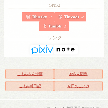
SNS2
Bluesky
Threads
Tumblr
リンク
こよみさん漫画
暦さん図鑑
こよみ町日記
今日のこよみ
こよみしごと〔和原