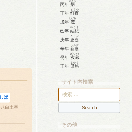
あきら
丙年
炳
とうや
丁年
灯夜
しげる
戊年
茂
ゆうき
己年
結紀
こうが
庚年
更嘉
しんが
辛年
新嘉
げんぞう
癸年
玄蔵
もゆう
壬年
母悠
サイト内検索
検
しば
索:
#八白土星
その他