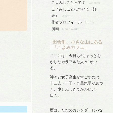
こよみしごとって？
Welcome
こよみしごとについて（詳
細）
About
作者プロフィール
Profile
漫画
Other Works
田舎町、小さな山にある
「こよみカフェ」
ここには、今日も“ちょっとお
かしなカラフルな人々”がい
る。
神々と女子高生がすごすのは、
十二支・十干・九星気学が息づ
く、少しふしぎでかわいい
日々。
. . . . . . . . . .
暦は、ただのカレンダーじゃな