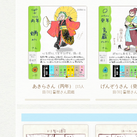
ー
シ
ョ
ン
あきらさん（丙年）
げんぞうさん（
[15人
目/31] 🎴暦さん図鑑
目/31] 🎴暦