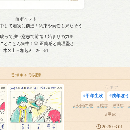
🎀ポイント
中して着実に前進！約束や責任も果たそう
破って強い意志で前進！始まりの力🌱
にとことん集中！🐶 正義感と義理堅さ
木✕土＝相剋⚡️ 26′ 3/1
登場キャラ関連
キャラ
#甲年生吹
#戌年ぼう
#今日の暦
#戌年
#甲年
#甲戌
2026.03.01