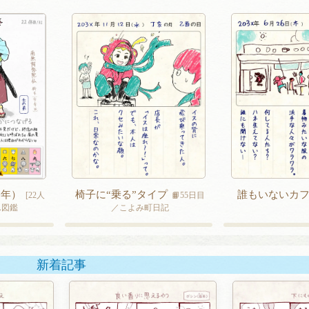
椅子に“乗る”タイプ
誰もいないカ
癸年）
📙55日目
[22人
／こよみ町日記
さん図鑑
新着記事