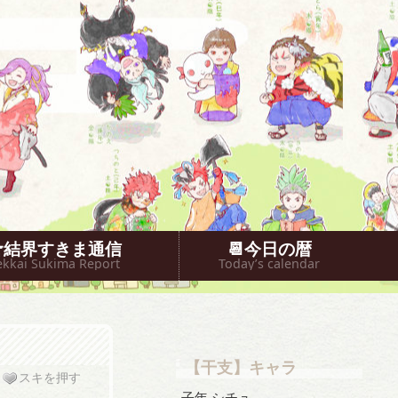
🐥結界すきま通信
📆今日の暦
ekkai Sukima Report
Today’s calendar
【干支】キャラ
スキを押す
子年 シチュ