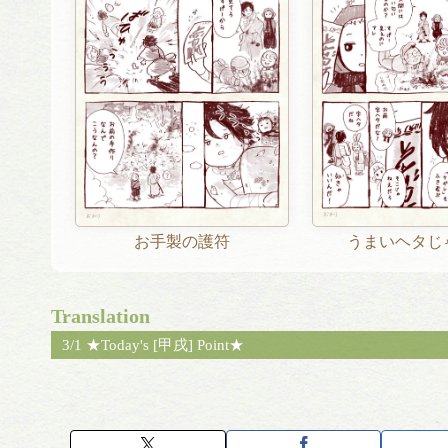
お手製の護符
うまいヘタじ
Translation
3/1 ★Today's [甲戌] Point★