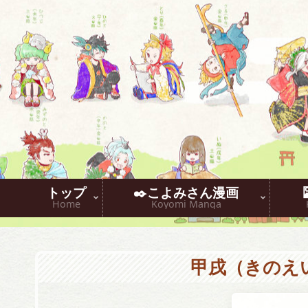
トップ
✒️こよみさん漫画
Home
Koyomi Manga
甲戌（きのえ