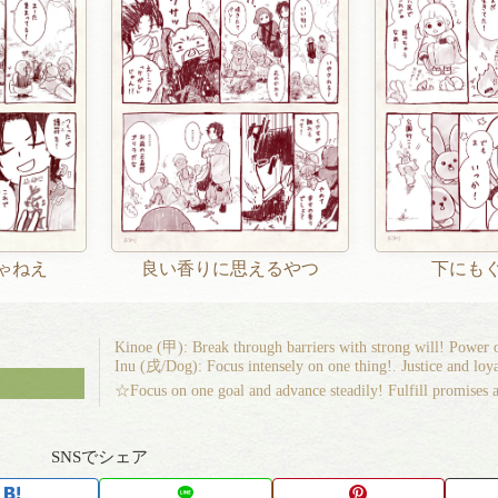
ゃねえ
良い香りに思えるやつ
下にも
Kinoe (甲): Break through barriers with strong will! Power
Inu (戌/Dog): Focus intensely on one thing!. Justice and loya
☆Focus on one goal and advance steadily! Fulfill promises an
SNSでシェア