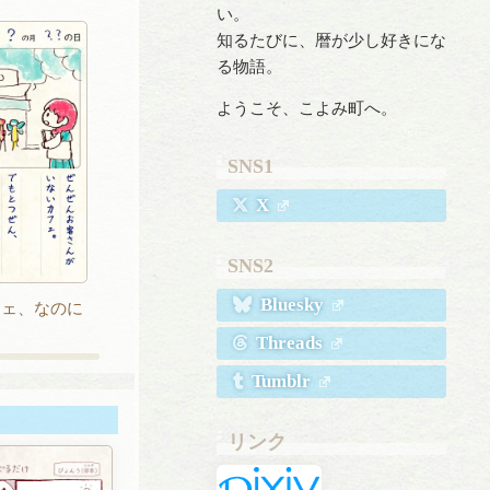
い。
知るたびに、暦が少し好きにな
る物語。
ようこそ、こよみ町へ。
SNS1
X
SNS2
Bluesky
フェ、なのに
Threads
Tumblr
リンク