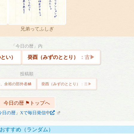
？
兄弟ってふしぎ
「今日の暦」内
とい）
癸酉（みずのととり）
投稿順
、余裕の部外者🎎
癸酉（みずのととり）
今日の暦 ⚑トップへ
今日の暦」Xで毎日発信中
おすすめ（ランダム）