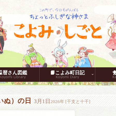
こよみしごと〔和原ハト〕
🎴暦さん図鑑
📙こよみ町日記
Koyomi Library
Koyomi Diary
K
いぬ）の日
3月1日
2026年 [干支と十干]