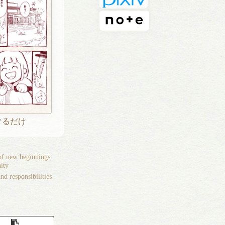
ぐるだけ
 of new beginnings
lty
d responsibilities