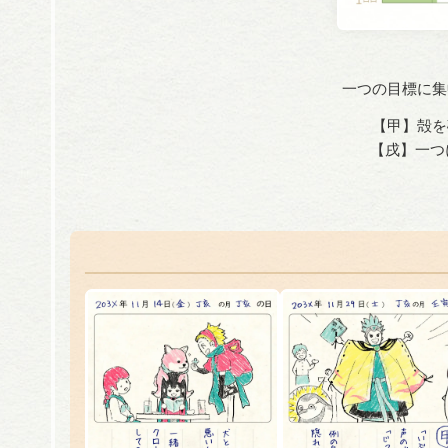
一つの目標に集
【甲】殻を
【戌】一つ