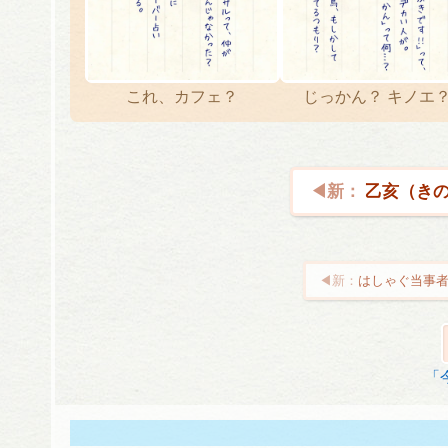
これ、カフェ？
じっかん？ キノエ
乙亥（きの
はしゃぐ当事者
投
稿
ナ
「
ビ
ゲ