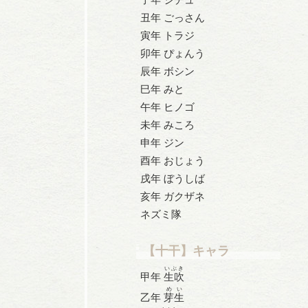
丑年 ごっさん
寅年 トラジ
卯年 ぴょんう
辰年 ボシン
巳年 みと
午年 ヒノゴ
未年 みころ
申年 ジン
酉年 おじょう
戌年 ぼうしば
亥年 ガクザネ
ネズミ隊
【十干】キャラ
いぶき
甲年
生吹
めい
乙年
芽生