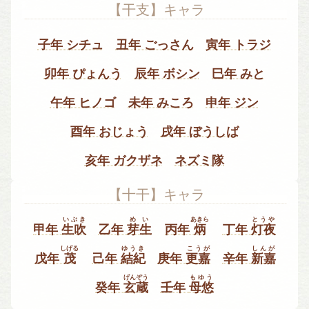
【干支】キャラ
子年 シチュ
丑年 ごっさん
寅年 トラジ
卯年 ぴょんう
辰年 ボシン
巳年 みと
午年 ヒノゴ
未年 みころ
申年 ジン
酉年 おじょう
戌年 ぼうしば
亥年 ガクザネ
ネズミ隊
【十干】キャラ
いぶき
めい
あきら
とうや
甲年
生吹
乙年
芽生
丙年
炳
丁年
灯夜
しげる
ゆうき
こうが
しんが
戊年
茂
己年
結紀
庚年
更嘉
辛年
新嘉
げんぞう
もゆう
癸年
玄蔵
壬年
母悠