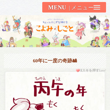
MENU
こよみしごと〔和原ハト〕
60年に一度の奇跡🎎
1
スキを押す
Love!