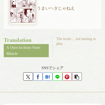
うまいヘタじゃねえ
The twins… not starting to
Translation
play.
A Once-in-Sixty-Years
Miracle
SNSでシェア