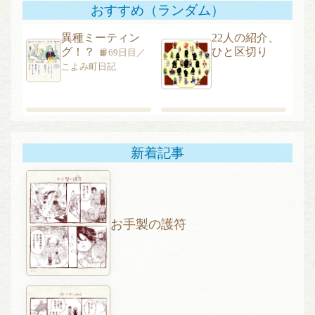
ー
おすすめ（ランダム）
シ
異種ミーティン
22人の紹介、
ョ
グ！？
ひと区切り
📙69日目／
ン
こよみ町日記
新着記事
お手製の護符