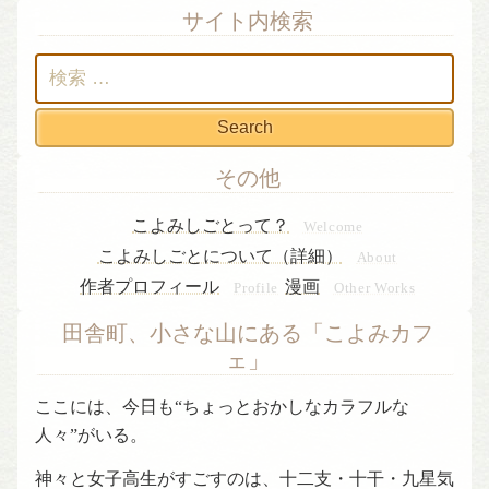
サイト内検索
検
索:
その他
こよみしごとって？
Welcome
こよみしごとについて（詳細）
About
作者プロフィール
漫画
Profile
Other Works
田舎町、小さな山にある「こよみカフ
ェ」
ここには、今日も“ちょっとおかしなカラフルな
人々”がいる。
神々と女子高生がすごすのは、十二支・十干・九星気