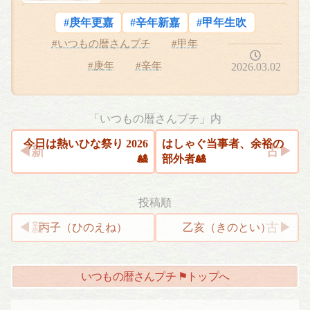
#庚年更嘉
#辛年新嘉
#甲年生吹
#いつもの暦さんプチ
#甲年
#庚年
#辛年
2026.03.02
「いつもの暦さんプチ」内
今日は熱いひな祭り 2026
はしゃぐ当事者、余裕の
🎎
部外者🎎
投稿順
投
丙子（ひのえね）
乙亥（きのとい）
稿
ナ
いつもの暦さんプチ ⚑トップへ
ビ
ゲ