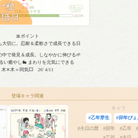
🎀ポイント
も大切に。忍耐＆柔軟さで成長できる日
の中で発見＆成長。しなやかに伸びる🌱
るい癒やし🐇 まわりを元気にできる
木✕木＝同気💥 26′ 4/11
登場キャラ関連
キャラ
#乙年芽生
#卯年ぴょ
#今日の暦
#卯年
#乙年
#乙卯
#吉日