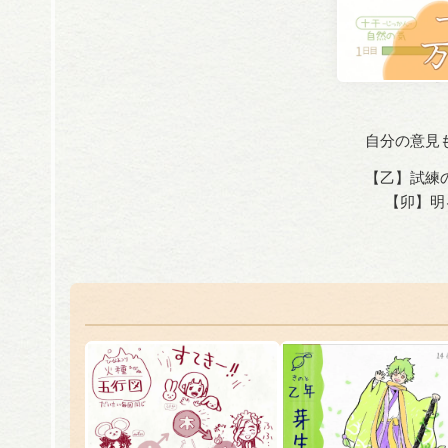
自分の意見
【乙】試練
【卯】明