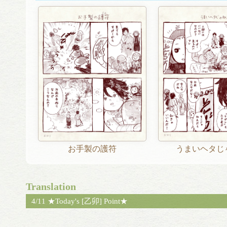
お手製の護符
うまいヘタじ
Translation
4/11 ★Today's [乙卯] Point★