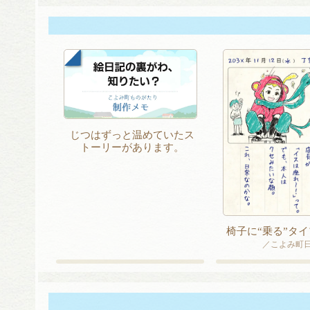
ゲ
ー
シ
ョ
ン
じつはずっと温めていたス
トーリーがあります。
椅子に“乗る”タイ
／こよみ町