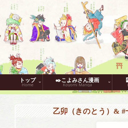
トップ
✒️こよみさん漫画
Home
Koyomi Manga
乙卯（きのとう）& #