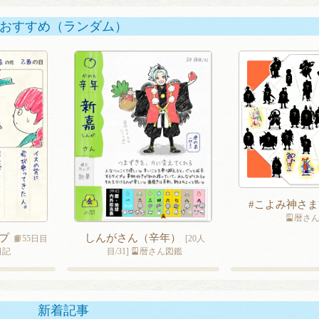
おすすめ（ランダム）
#こよみ神さま方
🎴暦さ
プ
しんがさん（辛年）
📙55日目
[20人
日記
目/31] 🎴暦さん図鑑
新着記事