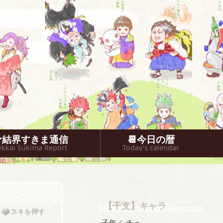
🐥結界すきま通信
📆今日の暦
ekkai Sukima Report
Today’s calendar
【干支】キャラ
スキを押す
子年 シチュ