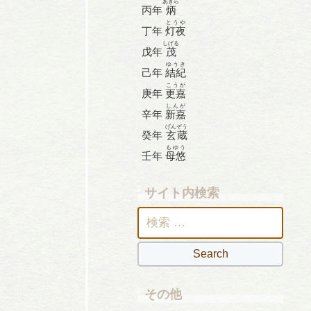
あきら
丙年
炳
とうや
丁年
灯夜
しげる
戊年
茂
ゆうき
己年
結紀
こうが
庚年
更嘉
しんが
辛年
新嘉
げんぞう
癸年
玄蔵
もゆう
壬年
母悠
サイト内検索
検
索:
その他