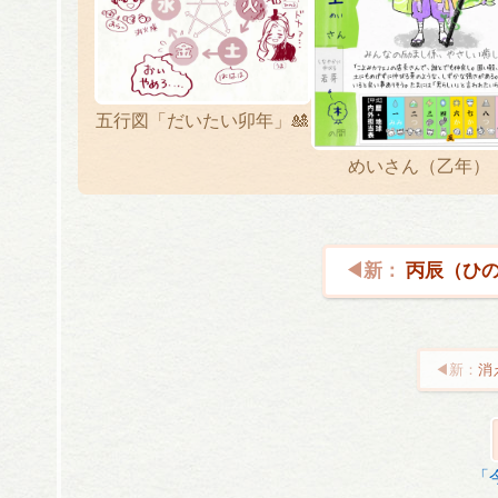
五行図「だいたい卯年」🎎
めいさん（乙年）
丙辰（ひの
消
投
稿
ナ
「
ビ