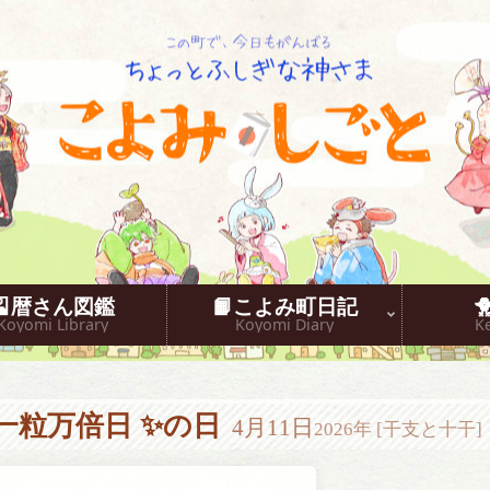
こよみしごと〔和原ハト〕
🎴暦さん図鑑
📙こよみ町日記
Koyomi Library
Koyomi Diary
K
一粒万倍日 ✨の日
4月11日
2026年 [干支と十干]