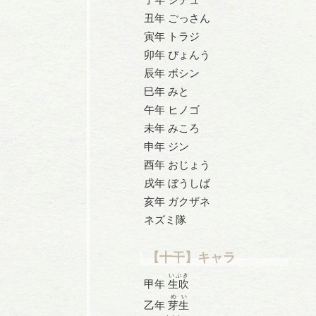
丑年 ごっさん
寅年 トラジ
卯年 ぴょんう
辰年 ボシン
巳年 みと
午年 ヒノゴ
未年 みころ
申年 ジン
酉年 おじょう
戌年 ぼうしば
亥年 ガクザネ
ネズミ隊
【十干】キャラ
いぶき
甲年
生吹
めい
乙年
芽生