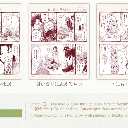
ゃねえ
良い香りに思えるやつ
下にも
Kinoto (乙): Discover & grow through trials. Stretch flexib
U (卯/Rabbit): Bright healing. Can energize those around yo
☆Value your opinions too. Grow with patience & flexibility