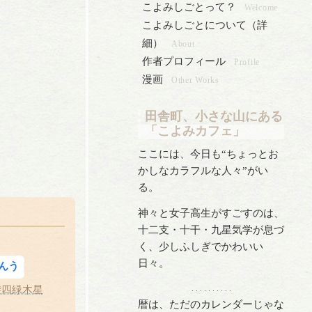
こよみしごとって？
Welcome
こよみしごとについて（詳
細）
About
作者プロフィール
Profile
漫画
Other Works
田舎町、小さな山にある
「こよみカフェ」
ここには、今日も“ちょっとお
かしなカラフルな人々”がい
る。
神々と女子高生がすごすのは、
十二支・十干・九星気学が息づ
く、少しふしぎでかわいい
日々。
んう
#四緑木星
. . . . . . . . . .
暦は、ただのカレンダーじゃな