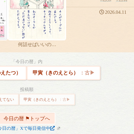
2026.04.11
何話せばいいの…
「今日の暦」内
えたつ）
甲寅（きのえとら）
投稿順
えてない
甲寅（きのえとら）
今日の暦 ⚑トップへ
今日の暦」Xで毎日発信中