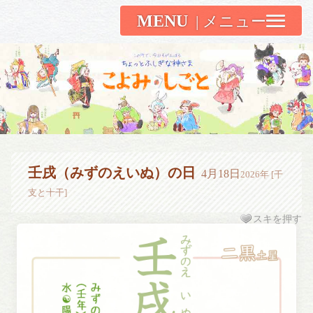
MENU
こよみしごと〔和原ハト〕
壬戌（みずのえいぬ）の日
4月18日
2026年 [干
支と十干]
スキを押す