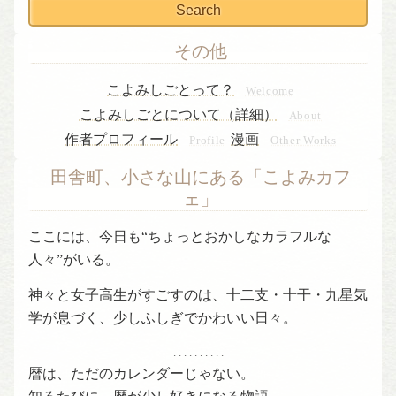
その他
こよみしごとって？
Welcome
こよみしごとについて（詳細）
About
作者プロフィール
漫画
Profile
Other Works
田舎町、小さな山にある「こよみカフ
ェ」
ここには、今日も“ちょっとおかしなカラフルな
人々”がいる。
神々と女子高生がすごすのは、十二支・十干・九星気
学が息づく、少しふしぎでかわいい日々。
. . . . . . . . . .
暦は、ただのカレンダーじゃない。