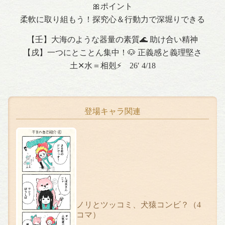
🎀ポイント
柔軟に取り組もう！探究心＆行動力で深堀りできる
【壬】大海のような器量の素質🌊 助け合い精神
【戌】一つにとことん集中！🐶 正義感と義理堅さ
土✕水＝相剋⚡️ 26′ 4/18
登場キャラ関連
ノリとツッコミ、犬猿コンビ？（4
コマ）