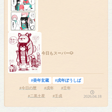
今日もスーパー🐶
#癸年玄蔵
#戌年ぼうしば
#今日の暦
#戌年
#壬年
#二黒土星
#壬戌
2026.04.18