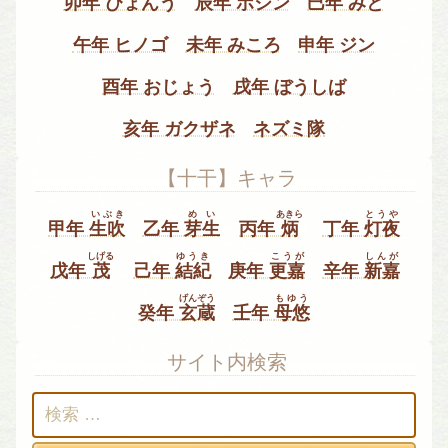
卯年 ぴょんう
辰年 ボシン
巳年 みと
午年 ヒノゴ
未年 みころ
申年 ジン
酉年 おじょう
戌年 ぼうしば
亥年 ガクザネ
ネズミ隊
【十干】キャラ
いぶき
めい
あきら
とうや
甲年
生吹
乙年
芽生
丙年
炳
丁年
灯夜
しげる
ゆうき
こうが
しんが
戊年
茂
己年
結紀
庚年
更嘉
辛年
新嘉
げんぞう
もゆう
癸年
玄蔵
壬年
母悠
サイト内検索
検
索: