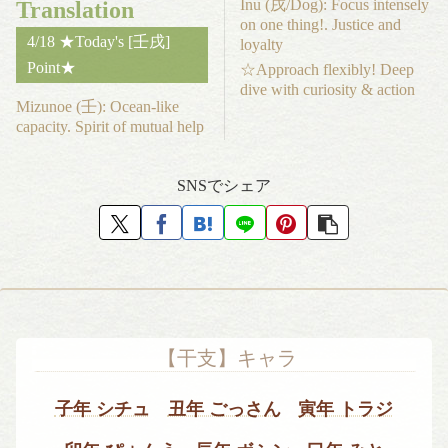
Inu (戌/Dog): Focus intensely
Translation
on one thing!. Justice and
4/18 ★Today's [壬戌]
loyalty
Point★
☆Approach flexibly! Deep
dive with curiosity & action
Mizunoe (壬): Ocean-like
capacity. Spirit of mutual help
SNSでシェア
【干支】キャラ
子年 シチュ
丑年 ごっさん
寅年 トラジ