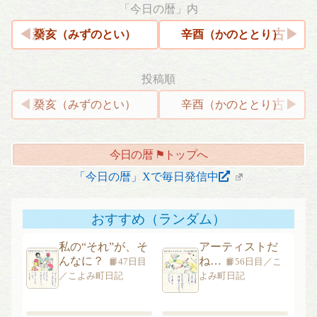
「今日の暦」内
癸亥（みずのとい）
辛酉（かのととり）
投稿順
投
癸亥（みずのとい）
辛酉（かのととり）
稿
ナ
今日の暦 ⚑トップへ
ビ
ゲ
「今日の暦」Xで毎日発信中
ー
シ
おすすめ（ランダム）
ョ
ン
私の“それ”が、そ
アーティストだ
んなに？
ね…
📙47日目
📙56日目／こ
／こよみ町日記
よみ町日記