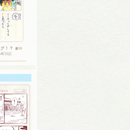
ング！？
📙69
み町日記