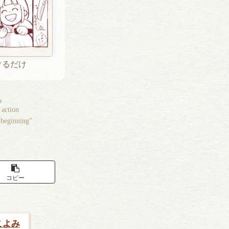
ぐるだけ
ep
 action
"beginning"
コピー
こよみ