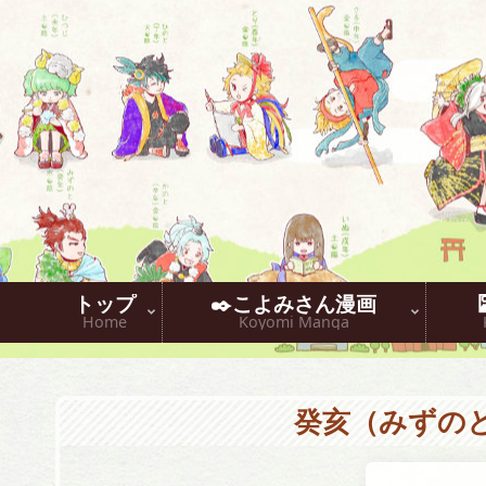
トップ
✒️こよみさん漫画
Home
Koyomi Manga
癸亥（みずの