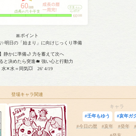
🎀ポイント
完結✨明日の「始まり」に向けじっくり準備
】静かに準備🌙 力を蓄えて次へ
ると決めたら突進🐗 強い心と行動力
水✕水＝同気💥 26′ 4/19
登場キャラ関連
キャラ
#壬年もゆう
#亥年ガ
#今日の暦
#亥年
#癸年
#癸亥