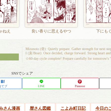
ゃねえ
良い香りに思えるやつ
下にも
Mizunoto (癸): Quietly prepare. Gather strength for next st
I (亥/Boar): Once decided, charge forward. Strong heart and
☆60-day cycle complete! Prepare carefully for tomorrow's 
SNSでシェア
はてブ
LINE
Pinterest
みさん漫画
暦さん図鑑
こよみ町日記
今日の