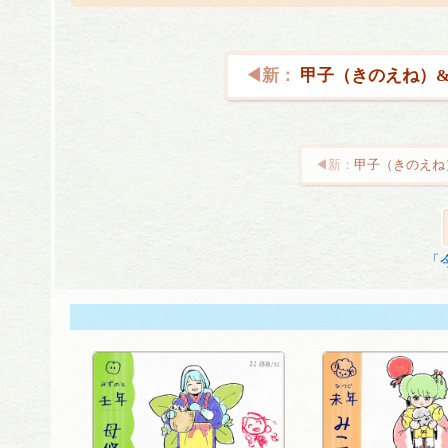
甲子（きのえね）& 
甲子（きのえね）
投
稿
ナ
「
ビ
ゲ
ー
シ
ョ
ン