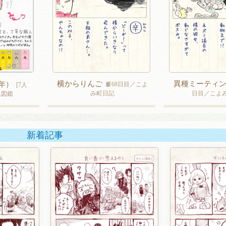
横からりんご
異種ミーティ
年）
📙68日目／こよ
[7人
み町日記
日目／こよ
さん図鑑
新着記事