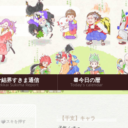
🐥結界すきま通信
📆今日の暦
ekkai Sukima Report
Today’s calendar
【干支】キャラ
スキを押す
子年 シチュ