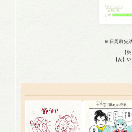
60日周期 
【癸
【亥】や