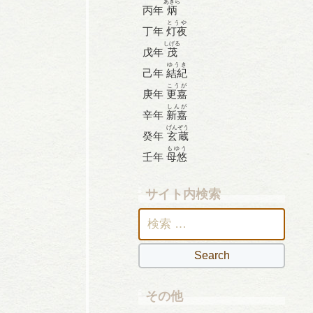
あきら
丙年
炳
とうや
丁年
灯夜
しげる
戊年
茂
ゆうき
己年
結紀
こうが
庚年
更嘉
しんが
辛年
新嘉
げんぞう
癸年
玄蔵
もゆう
壬年
母悠
サイト内検索
検
索:
その他