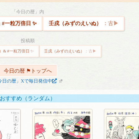
「今日の暦」内
#一粒万倍日 ✨
壬戌（みずのえいぬ）
投稿順
& #一粒万倍日 ✨
壬戌（みずのえいぬ）
今日の暦 ⚑トップへ
今日の暦」Xで毎日発信中
おすすめ（ランダム）