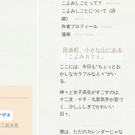
こよみしごとって？
Welcome
こよみしごとについて（詳
細）
About
作者プロフィール
Profile
漫画
Other Works
田舎町、小さな山にある
「こよみカフェ」
ここには、今日も“ちょっとお
かしなカラフルな人々”がい
る。
神々と女子高生がすごすのは、
十二支・十干・九星気学が息づ
く、少しふしぎでかわいい
日々。
クザネ
#三碧木星
. . . . . . . . . .
暦は、ただのカレンダーじゃな