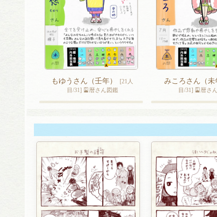
もゆうさん（壬年）
みころさん（未
[21人
目/31] 🎴暦さん図鑑
目/31] 🎴暦