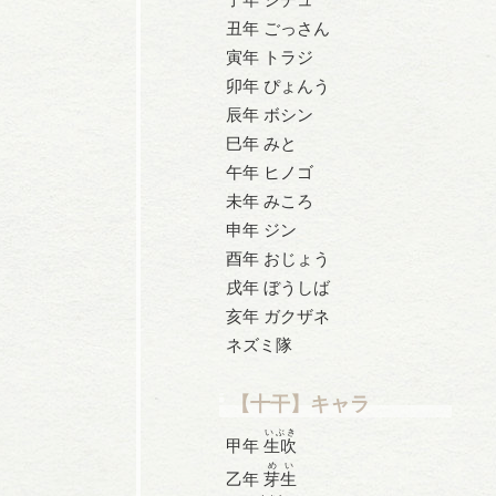
丑年 ごっさん
寅年 トラジ
卯年 ぴょんう
辰年 ボシン
巳年 みと
午年 ヒノゴ
未年 みころ
申年 ジン
酉年 おじょう
戌年 ぼうしば
亥年 ガクザネ
ネズミ隊
【十干】キャラ
いぶき
甲年
生吹
めい
乙年
芽生