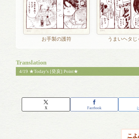
お手製の護符
うまいヘタじ
Translation
4/19 ★Today's [癸亥] Point★
X
Facebook
こよ