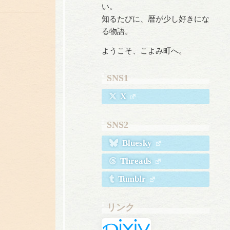
い。
知るたびに、暦が少し好きにな
る物語。
ようこそ、こよみ町へ。
SNS1
X
SNS2
Bluesky
Threads
Tumblr
リンク