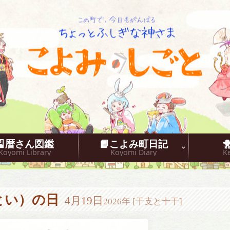
こよみしごと〔和原ハト〕
🎴暦さん図鑑
📙こよみ町日記
Koyomi Library
Koyomi Diary
K
とい）の日
4月19日
2026年 [干支と十干]