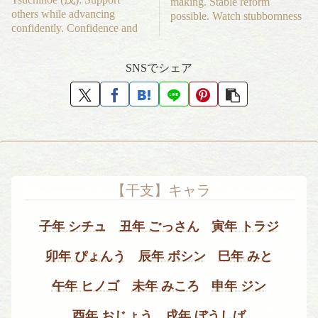
making. Stable reform
others while advancing
possible. Watch stubbornness
confidently. Confidence and
SNSでシェア
【干支】キャラ
子年 シチュ
丑年 ごっさん
寅年 トラジ
卯年 ぴょんう
辰年 ボシン
巳年 みと
午年 ヒノゴ
未年 みころ
申年 ジン
酉年 おじょう
戌年 ぼうしば