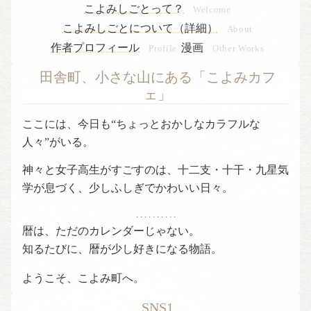
こよみしごとって？
Welcome
こよみしごとについて（詳細）
About
作者プロフィール
漫画
Profile
Other Works
田舎町、小さな山にある「こよみカフ
ェ」
ここには、今日も“ちょっとおかしなカラフルな
人々”がいる。
神々と女子高生がすごすのは、十二支・十干・九星気
学が息づく、少しふしぎでかわいい日々。
. . . . . . . . . .
暦は、ただのカレンダーじゃない。
知るたびに、暦が少し好きになる物語。
ようこそ、こよみ町へ。
SNS1