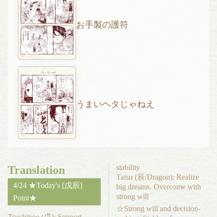
お手製の護符
うまいヘタじゃねえ
stability
Translation
Tatsu (辰/Dragon): Realize
4/24 ★Today's [戊辰]
big dreams. Overcome with
strong will
Point★
☆Strong will and decision-
Tsuchinoe (戊): Support