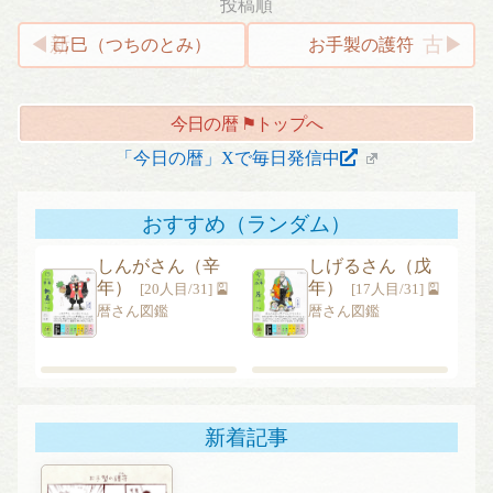
投稿順
投
己巳（つちのとみ）
お手製の護符
稿
ナ
今日の暦 ⚑トップへ
ビ
ゲ
「今日の暦」Xで毎日発信中
ー
シ
おすすめ（ランダム）
ョ
ン
しんがさん（辛
しげるさん（戊
年）
年）
[20人目/31] 🎴
[17人目/31] 🎴
暦さん図鑑
暦さん図鑑
新着記事