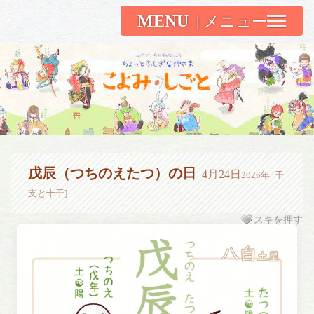
MENU
こよみしごと〔和原ハト〕
戊辰（つちのえたつ）の日
4月24日
2026年 [干
支と十干]
スキを押す