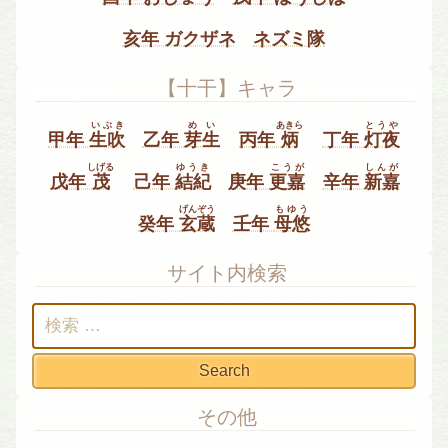
亥年 ガクザネ
ネズミ隊
【十干】キャラ
いぶき
めい
あきら
とうや
甲年
生吹
乙年
芽生
丙年
炳
丁年
灯夜
しげる
ゆうき
こうが
しんが
戊年
茂
己年
結紀
庚年
更嘉
辛年
新嘉
げんぞう
もゆう
癸年
玄蔵
壬年
母悠
サイト内検索
検
索:
その他