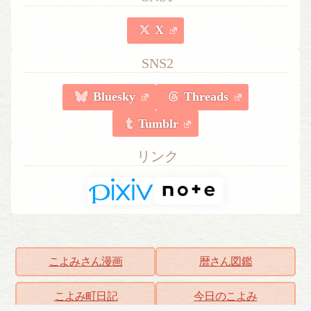
X
SNS2
Bluesky
Threads
Tumblr
リンク
こよみさん漫画
暦さん図鑑
こよみ町日記
今日のこよみ