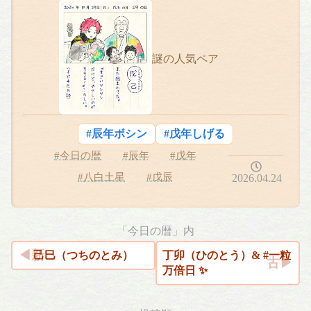
謎の人気ペア
#辰年ボシン
#戊年しげる
#今日の暦
#辰年
#戊年
#八白土星
#戊辰
2026.04.24
「今日の暦」内
己巳（つちのとみ）
丁卯（ひのとう）& #一粒
万倍日 ✨