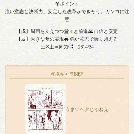
🎀ポイント
強い意志と決断力。安定した改革ができそう。ガンコに注
意
【戊】周囲を支えつつ堂々と前進🌄 自信と安定
【辰】大きな夢の実現🐲 強い意志で乗り越える
土✕土＝同気💥 26′ 4/24
登場キャラ関連
うまいヘタじゃねえ