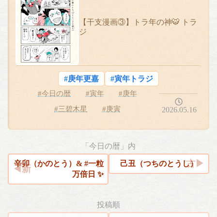
【干支漫画③】トラ年の神🐯 トラ
ジ
#庚年更嘉
#寅年トラジ
#今日の暦
#寅年
#庚年
#三碧木星
#庚寅
2026.05.16
「今日の暦」内
辛卯（かのとう）& #一粒
己丑（つちのとうし）
万倍日 ✨
投稿順