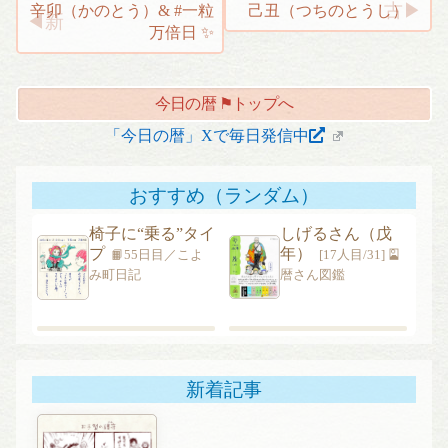
辛卯（かのとう）& #一粒
投
己丑（つちのとうし）
万倍日 ✨
稿
ナ
ビ
今日の暦 ⚑トップへ
ゲ
「今日の暦」Xで毎日発信中
ー
シ
ョ
おすすめ（ランダム）
ン
椅子に“乗る”タイ
しげるさん（戊
プ
年）
📙55日目／こよ
[17人目/31] 🎴
み町日記
暦さん図鑑
新着記事