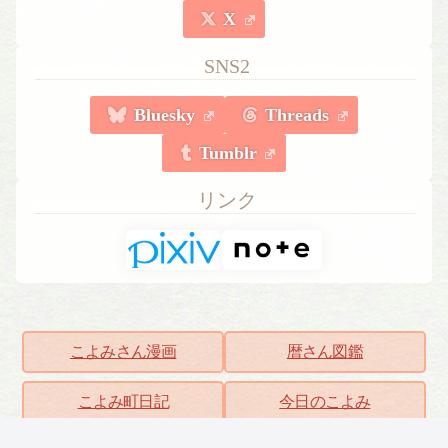
X
SNS2
Bluesky
Threads
Tumblr
リンク
こよみさん漫画
暦さん図鑑
こよみ町日記
今日のこよみ