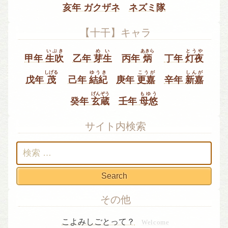
亥年 ガクザネ
ネズミ隊
【十干】キャラ
いぶき
めい
あきら
とうや
甲年
生吹
乙年
芽生
丙年
炳
丁年
灯夜
しげる
ゆうき
こうが
しんが
戊年
茂
己年
結紀
庚年
更嘉
辛年
新嘉
げんぞう
もゆう
癸年
玄蔵
壬年
母悠
サイト内検索
検
索:
その他
こよみしごとって？
Welcome