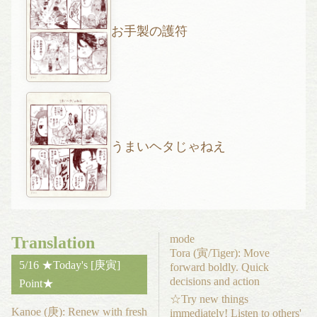
お手製の護符
うまいヘタじゃねえ
mode
Translation
Tora (寅/Tiger): Move
5/16 ★Today's [庚寅]
forward boldly. Quick
decisions and action
Point★
☆Try new things
Kanoe (庚): Renew with fresh
immediately! Listen to others'