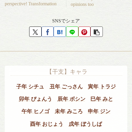
perspective! Transformation
opinions too
SNSでシェア
【干支】キャラ
子年 シチュ
丑年 ごっさん
寅年 トラジ
卯年 ぴょんう
辰年 ボシン
巳年 みと
午年 ヒノゴ
未年 みころ
申年 ジン
酉年 おじょう
戌年 ぼうしば