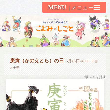
MENU
こよみしごと〔和原ハト〕
庚寅（かのえとら）の日
5月16日
2026年 [干支
と十干]
スキを押す