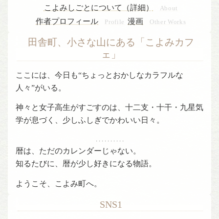
こよみしごとについて（詳細）
About
作者プロフィール
漫画
Profile
Other Works
田舎町、小さな山にある「こよみカフ
ェ」
ここには、今日も“ちょっとおかしなカラフルな
人々”がいる。
神々と女子高生がすごすのは、十二支・十干・九星気
学が息づく、少しふしぎでかわいい日々。
. . . . . . . . . .
暦は、ただのカレンダーじゃない。
知るたびに、暦が少し好きになる物語。
ようこそ、こよみ町へ。
SNS1