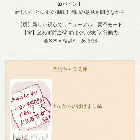
🎀ポイント
新しいことにすぐ挑戦！周囲の意見も聞きながら
【庚】新しい視点でリニューアル！変革モード
【寅】迷わず前進🐯 すばやい決断と行動力
金✕木＝相剋⚡️ 26′ 5/16
登場キャラ関連
上司からのはげまし🎎