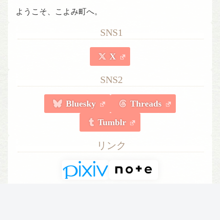
ようこそ、こよみ町へ。
SNS1
X
SNS2
Bluesky
Threads
Tumblr
リンク
こよみさん漫画
暦さん図鑑