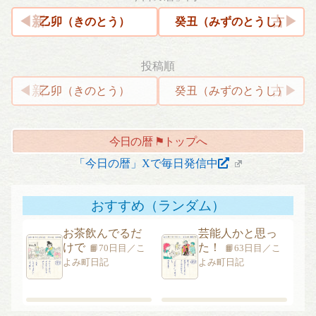
乙卯（きのとう）
癸丑（みずのとうし）
投稿順
投
乙卯（きのとう）
癸丑（みずのとうし）
稿
ナ
今日の暦 ⚑トップへ
ビ
ゲ
「今日の暦」Xで毎日発信中
ー
シ
おすすめ（ランダム）
ョ
ン
お茶飲んでるだ
芸能人かと思っ
けで
た！
📙70日目／こ
📙63日目／こ
よみ町日記
よみ町日記