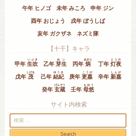
午年 ヒノゴ
未年 みころ
申年 ジン
酉年 おじょう
戌年 ぼうしば
亥年 ガクザネ
ネズミ隊
【十干】キャラ
いぶき
めい
あきら
とうや
甲年
生吹
乙年
芽生
丙年
炳
丁年
灯夜
しげる
ゆうき
こうが
しんが
戊年
茂
己年
結紀
庚年
更嘉
辛年
新嘉
げんぞう
もゆう
癸年
玄蔵
壬年
母悠
サイト内検索
検
索: