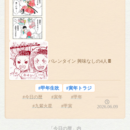
バレンタイン 興味なしの4人🍫
#甲年生吹
#寅年トラジ
#今日の暦
#寅年
#甲年
#九紫火星
#甲寅
2026.06.09
「今日の暦」内