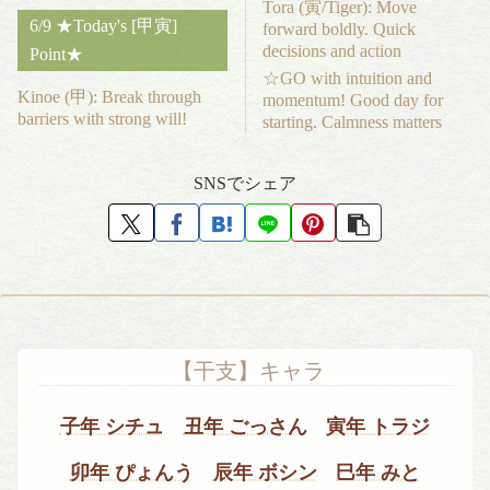
Tora (寅/Tiger): Move
6/9 ★Today's [甲寅]
forward boldly. Quick
decisions and action
Point★
☆GO with intuition and
Kinoe (甲): Break through
momentum! Good day for
barriers with strong will!
starting. Calmness matters
SNSでシェア
【干支】キャラ
子年 シチュ
丑年 ごっさん
寅年 トラジ
卯年 ぴょんう
辰年 ボシン
巳年 みと