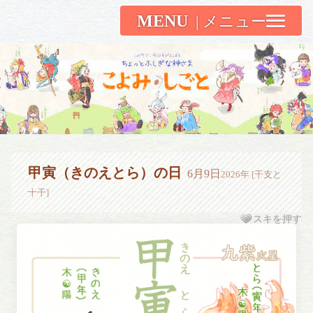
MENU
こよみしごと〔和原ハト〕
甲寅（きのえとら）の日
6月9日
2026年 [干支と
十干]
スキを押す