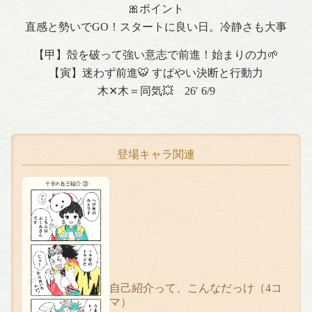
🎀ポイント
直感と勢いでGO！スタートに良い日。冷静さも大事
【甲】殻を破って強い意志で前進！始まりの力🌱
【寅】迷わず前進🐯 すばやい決断と行動力
木✕木＝同気💥 26′ 6/9
登場キャラ関連
自己紹介って、こんなだっけ（4コ
マ）