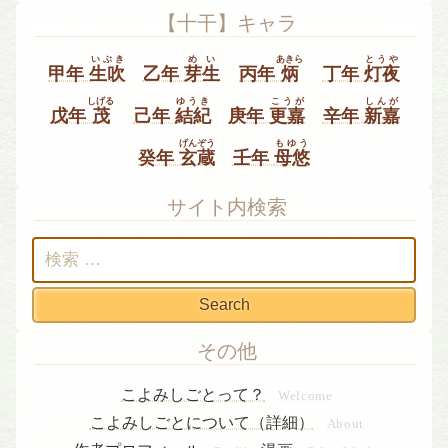
【十干】キャラ
いぶき
めい
あきら
とうや
甲年
生吹
乙年
芽生
丙年
炳
丁年
灯夜
しげる
ゆうき
こうが
しんが
戊年
茂
己年
結紀
庚年
更嘉
辛年
新嘉
げんぞう
もゆう
癸年
玄蔵
壬年
母悠
サイト内検索
検
索:
その他
こよみしごとって？
Welcome
こよみしごとについて（詳細）
About