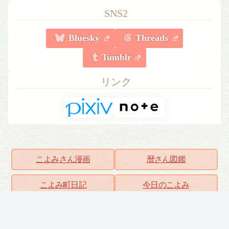
SNS2
Bluesky
Threads
Tumblr
リンク
こよみさん漫画
暦さん図鑑
こよみ町日記
今日のこよみ
こよみしごと〔和原