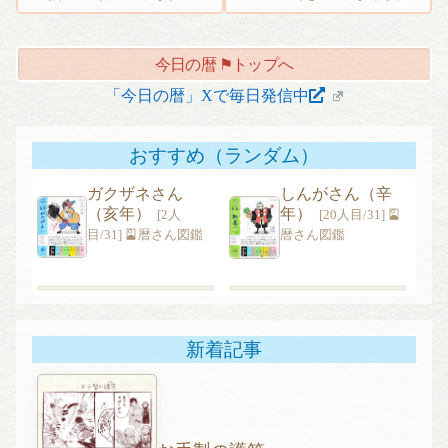
稿
ナ
今日の暦 ⚑トップへ
ビ
ゲ
「今日の暦」Xで毎日発信中
ー
シ
おすすめ（ランダム）
ョ
ン
ガクザネさん
しんがさん（辛
（亥年）
年）
[2人
[20人目/31] 🎴
目/31] 🎴暦さん図鑑
暦さん図鑑
新着記事