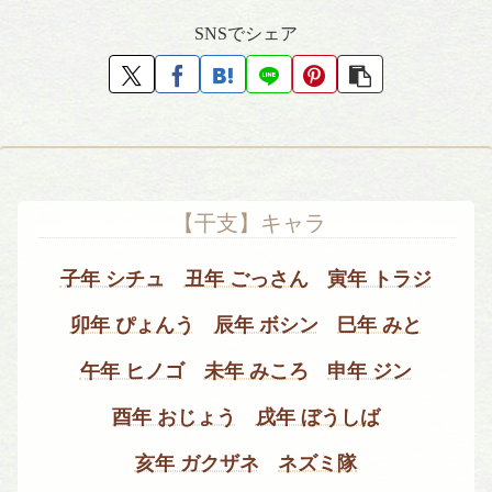
SNSでシェア
【干支】キャラ
子年 シチュ
丑年 ごっさん
寅年 トラジ
卯年 ぴょんう
辰年 ボシン
巳年 みと
午年 ヒノゴ
未年 みころ
申年 ジン
酉年 おじょう
戌年 ぼうしば
亥年 ガクザネ
ネズミ隊