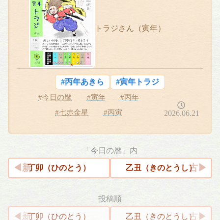
トラジさん（寅年）
#丙年あきら
#寅年トラジ
#今日の暦
#寅年
#丙年
#七赤金星
#丙寅
2026.06.21
「今日の暦」内
丁卯（ひのとう）
乙丑（きのとうし）
投稿順
投
丁卯（ひのとう）
乙丑（きのとうし）