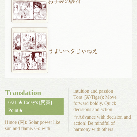
お手製の護符
うまいヘタじゃねえ
intuition and passion
Translation
Tora (寅/Tiger): Move
6/21 ★Today's [丙寅]
forward boldly. Quick
decisions and action
Point★
☆Advance with decision and
Hinoe (丙): Solar power like
action! Be mindful of
sun and flame. Go with
harmony with others