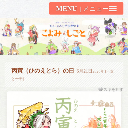
MENU
こよみしごと〔和原ハト〕
丙寅（ひのえとら）の日
6月21日
2026年 [干支
と十干]
スキを押す