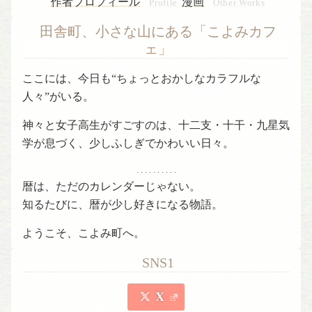
作者プロフィール
漫画
Profile
Other Works
田舎町、小さな山にある「こよみカフ
ェ」
ここには、今日も“ちょっとおかしなカラフルな
人々”がいる。
神々と女子高生がすごすのは、十二支・十干・九星気
学が息づく、少しふしぎでかわいい日々。
. . . . . . . . . .
暦は、ただのカレンダーじゃない。
知るたびに、暦が少し好きになる物語。
ようこそ、こよみ町へ。
SNS1
X