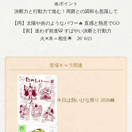
🎀ポイント
決断力と行動力で進む！周囲との調和も意識して
【丙】太陽や炎のようなパワー🔥 直感と熱意でGO
【寅】迷わず前進🐯 すばやい決断と行動力
火✕木＝相生🌟 26′ 6/21
登場キャラ関連
今日は熱いひな祭り 2026🎎