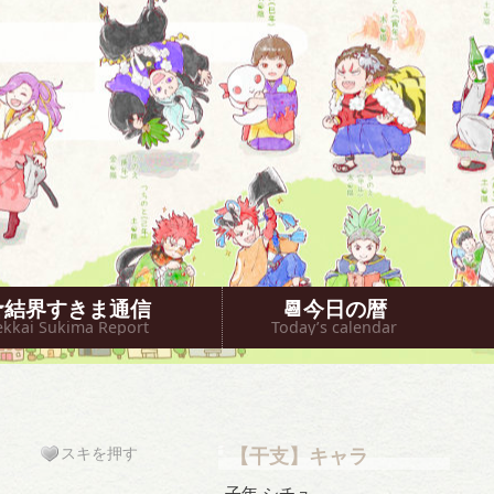
🐥結界すきま通信
📆今日の暦
ekkai Sukima Report
Today’s calendar
スキを押す
【干支】キャラ
子年 シチュ