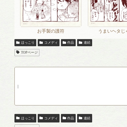
お手製の護符
うまいヘタじ
ほっこり
コメディ
作品
連続
TOPページ
|
ほっこり
コメディ
作品
連続