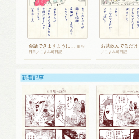
会話できますように…
お茶飲んでるだけ
📙49
日目／こよみ町日記
／こよみ町日記
新着記事