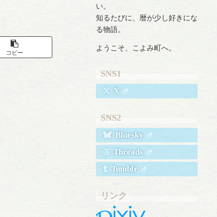
い。
知るたびに、暦が少し好きにな
る物語。
ようこそ、こよみ町へ。
コピー
SNS1
X
SNS2
Bluesky
Threads
Tumblr
リンク