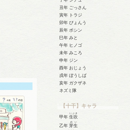
丑年 ごっさん
寅年 トラジ
卯年 ぴょんう
辰年 ボシン
巳年 みと
午年 ヒノゴ
未年 みころ
申年 ジン
酉年 おじょう
戌年 ぼうしば
亥年 ガクザネ
ネズミ隊
【十干】キャラ
いぶき
甲年
生吹
めい
乙年
芽生