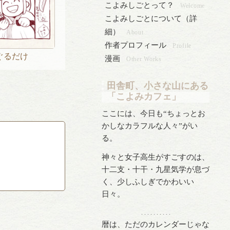
こよみしごとって？
Welcome
こよみしごとについて（詳
細）
About
作者プロフィール
Profile
ぐるだけ
漫画
Other Works
田舎町、小さな山にある
「こよみカフェ」
ここには、今日も“ちょっとお
かしなカラフルな人々”がい
る。
神々と女子高生がすごすのは、
十二支・十干・九星気学が息づ
く、少しふしぎでかわいい
日々。
. . . . . . . . . .
暦は、ただのカレンダーじゃな