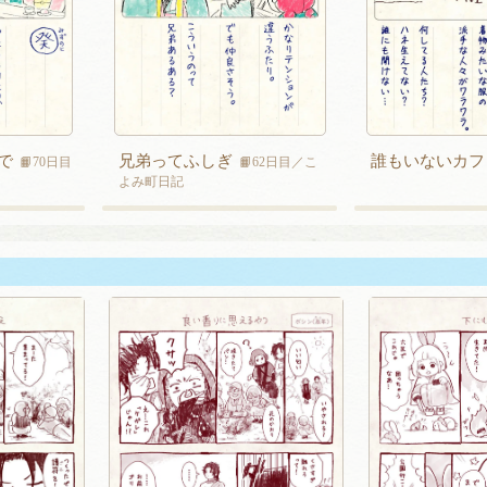
で
兄弟ってふしぎ
誰もいないカフ
📙70日目
📙62日目／こ
よみ町日記