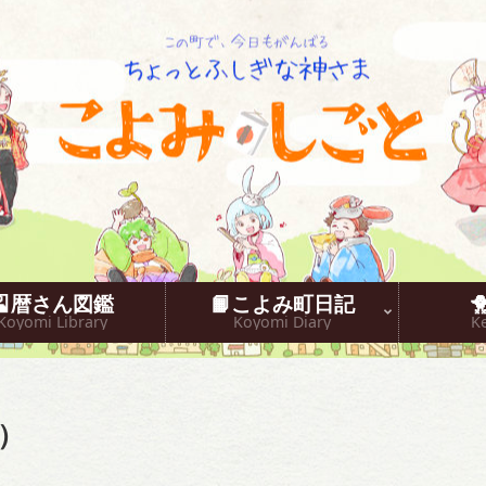
こよみしごと〔和原ハト〕
🎴暦さん図鑑
📙こよみ町日記
Koyomi Library
Koyomi Diary
K
）