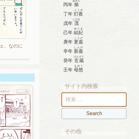
あきら
丙年
炳
とうや
丁年
灯夜
しげる
戊年
茂
ゆうき
己年
結紀
こうが
庚年
更嘉
ェ、なのに
しんが
辛年
新嘉
げんぞう
癸年
玄蔵
もゆう
壬年
母悠
サイト内検索
検
索:
その他